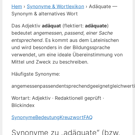
Hem
›
Synonyme & Wortlexikon
› Adäquate —
Synonym & alternatives Wort
Das Adjektiv
adäquat
(flektiert:
adäquate
)
bedeutet
angemessen, passend, einer Sache
entsprechend
. Es kommt aus dem Lateinischen
und wird besonders in der Bildungssprache
verwendet, um eine ideale Übereinstimmung von
Mittel und Zweck zu beschreiben.
Häufigste Synonyme:
angemessen
passend
entsprechend
geeignet
gleichwert
Wortart: Adjektiv · Redaktionell geprüft ·
Blickindex
Synonyme
Bedeutung
Kreuzwort
FAQ
Synonyme zu „adäquate“ (bzw.