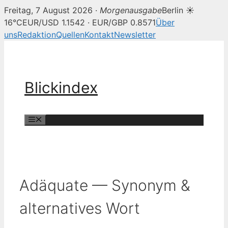
Freitag, 7 August 2026 ·
Morgenausgabe
Berlin ☀
16°C
EUR/USD 1.1542 · EUR/GBP 0.8571
Über
uns
Redaktion
Quellen
Kontakt
Newsletter
Zum
Inhalt
springen
Blickindex
Menü
Adäquate — Synonym &
alternatives Wort