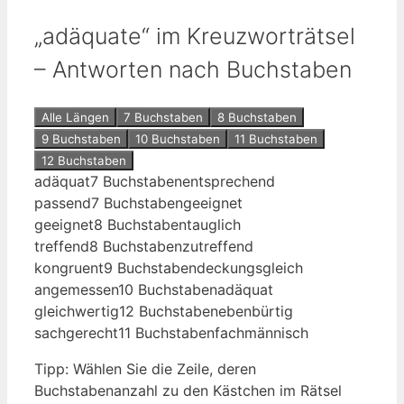
„adäquate“ im Kreuzworträtsel
– Antworten nach Buchstaben
Alle Längen
7 Buchstaben
8 Buchstaben
9 Buchstaben
10 Buchstaben
11 Buchstaben
12 Buchstaben
adäquat
7 Buchstaben
entsprechend
passend
7 Buchstaben
geeignet
geeignet
8 Buchstaben
tauglich
treffend
8 Buchstaben
zutreffend
kongruent
9 Buchstaben
deckungsgleich
angemessen
10 Buchstaben
adäquat
gleichwertig
12 Buchstaben
ebenbürtig
sachgerecht
11 Buchstaben
fachmännisch
Tipp: Wählen Sie die Zeile, deren
Buchstabenanzahl zu den Kästchen im Rätsel