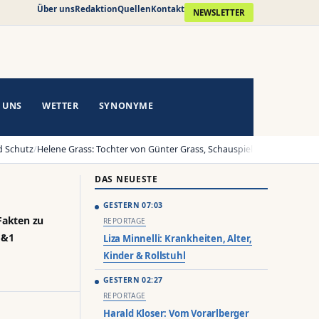
schaft und Technik
Über uns
Redaktion
Quellen
Kontakt
NEWSLETTER
 UNS
WETTER
SYNONYME
z
/
Helene Grass: Tochter von Günter Grass, Schauspielerin
/
Liza Minnelli: Kran
DAS NEUESTE
GESTERN 07:03
 Fakten zu
REPORTAGE
1&1
Liza Minnelli: Krankheiten, Alter,
Kinder & Rollstuhl
GESTERN 02:27
REPORTAGE
Harald Kloser: Vom Vorarlberger