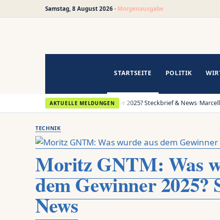
Blickindex — deutsche Na
Samstag, 8 August 2026 ·
Morgenausgabe
Zum
Inhalt
springen
STARTSEITE
POLITIK
WIR
NTM: Was wurde aus dem Gewinner 2025? Steckbrief & News
/
Marcell Davis:
AKTUELLE MELDUNGEN
TECHNIK
Moritz GNTM: Was w
dem Gewinner 2025? S
News