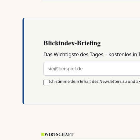
Blickindex-Briefing
Das Wichtigste des Tages – kostenlos in
E
-
M
Ich stimme dem Erhalt des Newsletters zu und ak
a
i
l
-
A
d
WIRTSCHAFT
r