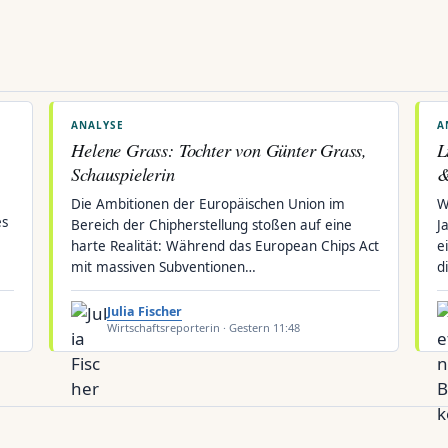
ANALYSE
A
Helene Grass: Tochter von Günter Grass,
L
Schauspielerin
&
Die Ambitionen der Europäischen Union im
W
es
Bereich der Chipherstellung stoßen auf eine
J
harte Realität: Während das European Chips Act
e
mit massiven Subventionen…
d
Julia Fischer
Wirtschaftsreporterin · Gestern 11:48