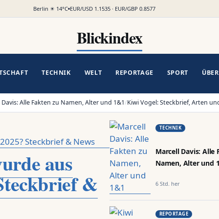
chrichten, Politik, Wirt
Berlin ☀ 14°C
EUR/USD 1.1535 · EUR/GBP 0.8577
Blickindex
TSCHAFT
TECHNIK
WELT
REPORTAGE
SPORT
ÜBER
 Alle Fakten zu Namen, Alter und 1&1
/
Kiwi Vogel: Steckbrief, Arten und Schut
TECHNIK
Marcell Davis: Alle
urde aus
Namen, Alter und 
teckbrief &
6 Std. her
REPORTAGE