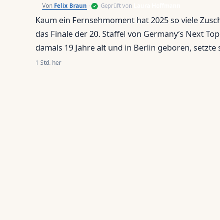
Felix Braun
·
Geprüft von
Laura Hoffmann
✓
Kaum ein Fernsehmoment hat 2025 so viele Zusch
das Finale der 20. Staffel von Germany’s Next To
damals 19 Jahre alt und in Berlin geboren, setzte
durch – und stand von einer Sekunde auf die and
1 Std. her
ist viel passiert: Verträge, Kampagnen und eine…