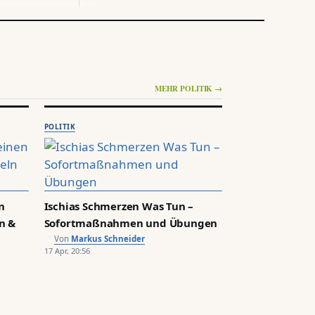
6 AUG, 02:17
TECHNIK
Michael York: Krankheit, Karriere
und Leben
MEHR POLITIK →
5 AUG, 21:33
TECHNIK
Gigi D’Agostino: Krankheit,
POLITIK
bekannteste Lieder und
Kontroversen
5 AUG, 16:36
REPORTAGE
n
Ischias Schmerzen Was Tun –
Vitalhotel Alter Meierhof
n &
Sofortmaßnahmen und Übungen
Glücksburg: Zimmer, Preise &
Markus Schneider
Angebote
17 Apr, 20:56