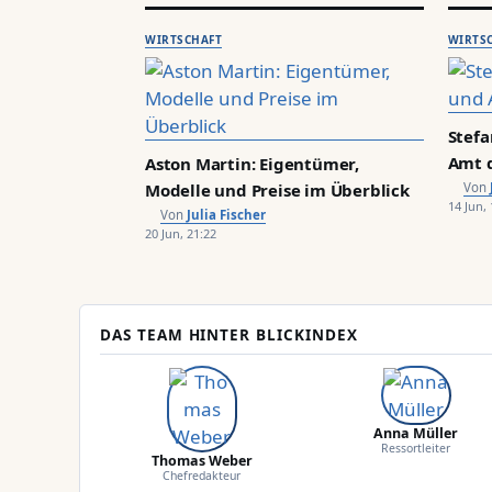
e
s
WIRTSCHAFT
WIRTS
s
e
Stefa
Amt d
Aston Martin: Eigentümer,
Modelle und Preise im Überblick
14 Jun, 
Julia Fischer
20 Jun, 21:22
DAS TEAM HINTER BLICKINDEX
Anna Müller
Ressortleiter
Thomas Weber
Chefredakteur