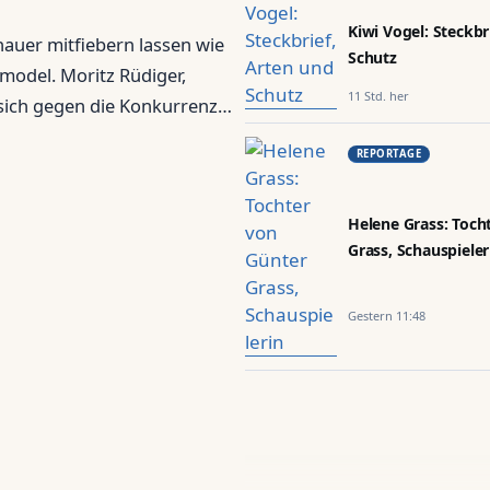
Kiwi Vogel: Steckbr
auer mitfiebern lassen wie
Schutz
pmodel. Moritz Rüdiger,
11 Std. her
 sich gegen die Konkurrenz
ere im Rampenlicht. Seitdem
REPORTAGE
Helene Grass: Toch
Grass, Schauspieler
Gestern 11:48