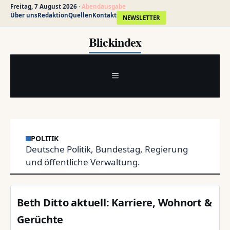
Freitag, 7 August 2026 ·
Abendausgabe
Über uns
Redaktion
Quellen
Kontakt
NEWSLETTER
Zum
Blickindex
Inhalt
springen
MENÜ
POLITIK
Deutsche Politik, Bundestag, Regierung
und öffentliche Verwaltung.
Beth Ditto aktuell: Karriere, Wohnort &
Gerüchte