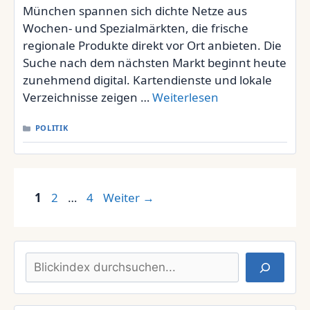
München spannen sich dichte Netze aus
Wochen- und Spezialmärkten, die frische
regionale Produkte direkt vor Ort anbieten. Die
Suche nach dem nächsten Markt beginnt heute
zunehmend digital. Kartendienste und lokale
Verzeichnisse zeigen …
Weiterlesen
KATEGORIEN
POLITIK
Seite
Seite
Seite
1
2
…
4
Weiter
→
Suchen