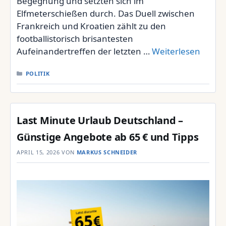
Begegnung und setzten sich im
Elfmeterschießen durch. Das Duell zwischen
Frankreich und Kroatien zählt zu den
footballistorisch brisantesten
Aufeinandertreffen der letzten …
Weiterlesen
KATEGORIEN
POLITIK
Last Minute Urlaub Deutschland –
Günstige Angebote ab 65 € und Tipps
APRIL 15, 2026
VON
MARKUS SCHNEIDER