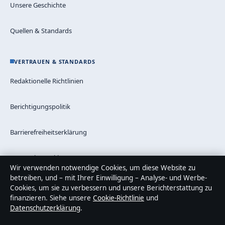
Unsere Geschichte
Quellen & Standards
VERTRAUEN & STANDARDS
Redaktionelle Richtlinien
Berichtigungspolitik
Barrierefreiheitserklärung
Datenschutzerklärung
Wir verwenden notwendige Cookies, um diese Website zu
betreiben, und – mit Ihrer Einwilligung – Analyse- und Werbe-
Cookies, um sie zu verbessern und unsere Berichterstattung zu
finanzieren. Siehe unsere
Cookie-Richtlinie
und
Über Blickindex in Kürze
Datenschutzerklärung
.
Blickindex ist ein unabhängiger digitaler Nachrichtenanbieter mit
Fokus auf Politik, Wirtschaft, Technik und Gesellschaft in