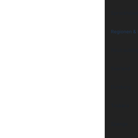
Sprockhöve
Regionen &
Neutraublin
Saarland
Duisburg
Toskana
Spenge