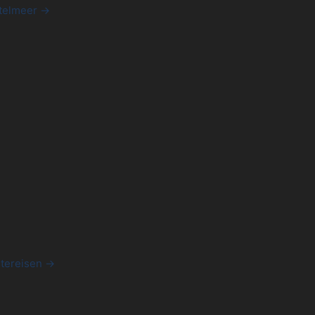
telmeer →
tereisen →