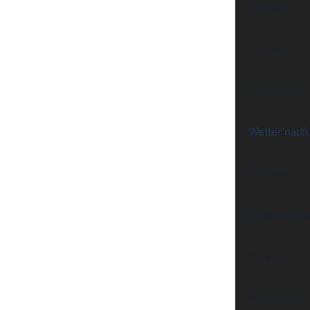
Wismar
Schweiz
Stadthagen
Wetter nach
Schwerin
Crimmitsch
Biberach
Böblingen