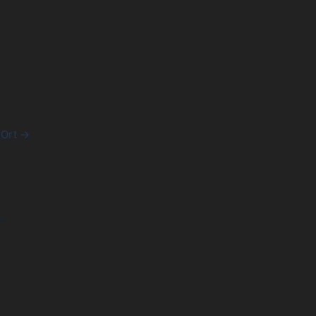
 Ort →
au