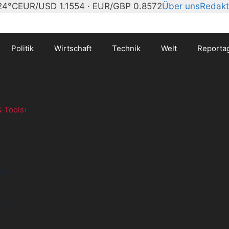
24°C
EUR/USD 1.1554 · EUR/GBP 0.8572
Über uns
Redakt
Politik
Wirtschaft
Technik
Welt
Reporta
 Tools
›
dte
›
 Ort
›