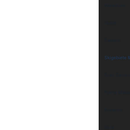
Malediven
Dubai
Pattaya
Skigebiete 
Gran Canari
Palma Mallo
Kroatien
Ibiza