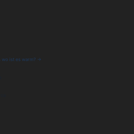
& wo ist es warm? →
a
rca