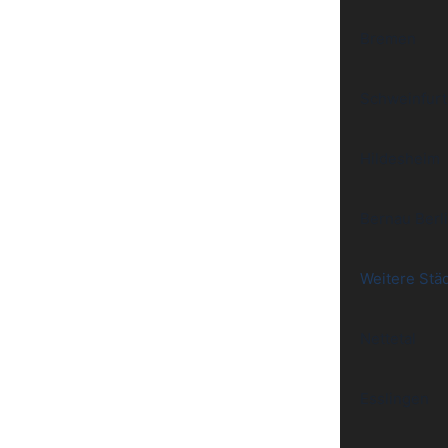
Bremen
Schweinfurt
Hildesheim
Bernau Berl
Weitere Stä
Nettetal
Esslingen