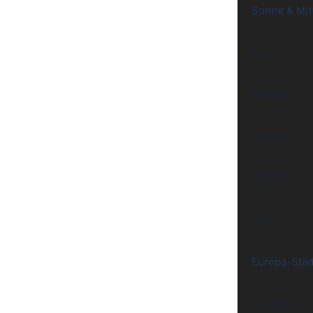
Sonne & Mit
Side
Kanaren
Sizilien
Mallorca
Türkei
Europa-Städ
München