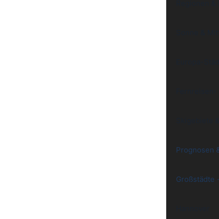
Regionen &
Sonne & Mit
Europa-Städ
Fernreisen
›
Skigebiete 
Prognosen 
Großstädte
Hannover