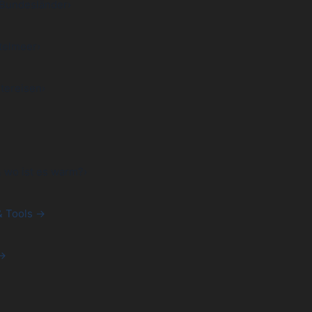
 Bundesländer
›
telmeer
›
tereisen
›
& wo ist es warm?
›
& Tools →
 →