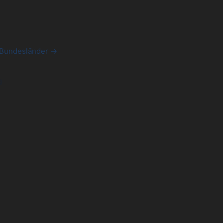
l
 Bundesländer →
g