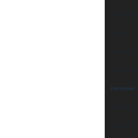
Düsseldorf
Zagreb
Hamburg
Stuttgart M
Fernreisen 
Sri Lanka
Kap Verde