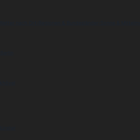
Wetter nach Ort
›
Regionen & Bundesländer
›
Sonne & Mittelm
Berlin
khövel
Münster