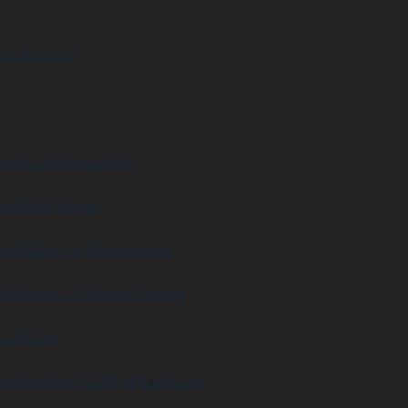
na Südtirol
desheim
Bernau Berlin
eiz
Stadthagen
ach
Böblingen
Sprockhövel
nd
Duisburg
Toskana
Spenge
rca
Türkei
reb
Hamburg
Stuttgart Münster