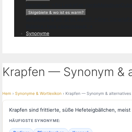
Fernreisen →
Sri Lanka
Kap Verde
Malediven
Duba
Skigebiete & wo ist es warm?
Skigebiete & wo ist es warm? →
Gran Canaria
Pa
Bläddra i hela väderindexet →
Synonyme
Krapfen — Synonym & al
Hem
›
Synonyme & Wortlexikon
› Krapfen — Synonym & alternatives
Krapfen sind frittierte, süße Hefeteigbällchen, meis
HÄUFIGSTE SYNONYME: