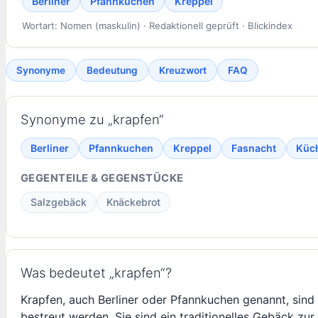
Berliner
Pfannkuchen
Kreppel
Wortart: Nomen (maskulin) · Redaktionell geprüft · Blickindex
Synonyme
Bedeutung
Kreuzwort
FAQ
Synonyme zu „krapfen“
Berliner
Pfannkuchen
Kreppel
Fasnacht
Küc
GEGENTEILE & GEGENSTÜCKE
Salzgebäck
Knäckebrot
Was bedeutet „krapfen“?
Krapfen, auch Berliner oder Pfannkuchen genannt, sind 
bestreut werden. Sie sind ein traditionelles Gebäck zur