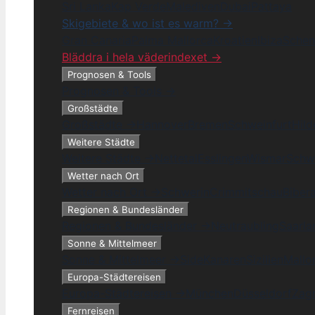
Sri Lanka
Kap Verde
Malediven
Dubai
Pattaya
Skigebiete & wo ist es warm? →
Gran Canaria
Palma Mallorca
Kroatien
Ibiza
Schen
Bläddra i hela väderindexet →
Prognosen & Tools
Prognosen & Tools →
Großstädte
Großstädte →
Hannover
Bremen
Schweinfurt
Hil
Weitere Städte
Weitere Städte →
Nettetal
Esslingen
Wismar
Schw
Wetter nach Ort
Wetter nach Ort →
Schwerin
Crimmitschau
Biber
Regionen & Bundesländer
Regionen & Bundesländer →
Neutraubling
Saarla
Sonne & Mittelmeer
Sonne & Mittelmeer →
Side
Kanaren
Sizilien
Mallo
Europa-Städtereisen
Europa-Städtereisen →
München
Düsseldorf
Zag
Fernreisen