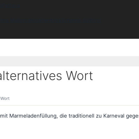
i
Pattaya
lma Mallorca
Kroatien
Ibiza
Schenna Südtirol
ternatives Wort
 Wort
t mit Marmeladenfüllung, die traditionell zu Karneval ge