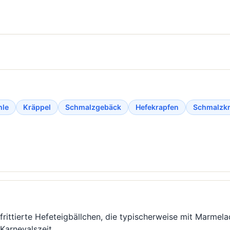
hle
Kräppel
Schmalzgebäck
Hefekrapfen
Schmalzkr
frittierte Hefeteigbällchen, die typischerweise mit Marmel
 Karnevalszeit.