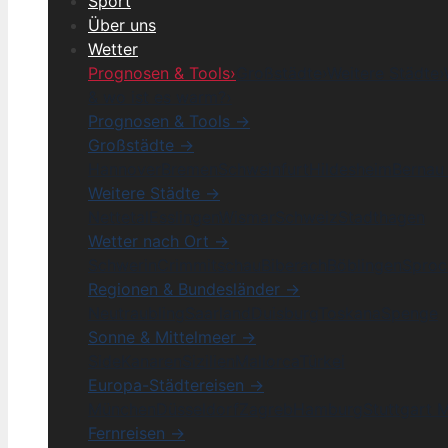
Sport
Über uns
Wetter
Prognosen & Tools
›
Großstädte
›
Weitere Städte
›
& wo ist es warm?
›
Prognosen & Tools →
Großstädte →
Hannover
Bremen
Schweinfurt
Hildesheim
Bernau 
Weitere Städte →
Nettetal
Esslingen
Wismar
Schweiz
Stadthagen
Wetter nach Ort →
Schwerin
Crimmitschau
Biberach
Böblingen
Sproc
Regionen & Bundesländer →
Neutraubling
Saarland
Duisburg
Toskana
Spenge
Sonne & Mittelmeer →
Side
Kanaren
Sizilien
Mallorca
Türkei
Europa-Städtereisen →
München
Düsseldorf
Zagreb
Hamburg
Stuttgart 
Fernreisen →