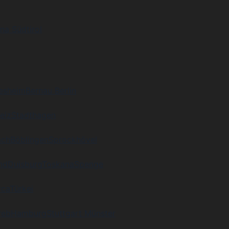
na Südtirol
desheim
Bernau Berlin
eiz
Stadthagen
ach
Böblingen
Sprockhövel
nd
Duisburg
Toskana
Spenge
rca
Türkei
reb
Hamburg
Stuttgart Münster