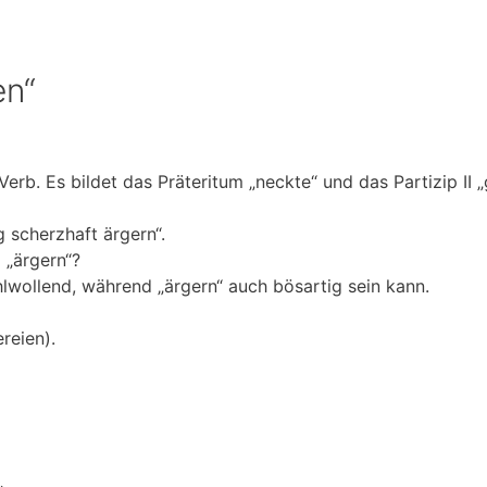
en“
erb. Es bildet das Präteritum „neckte“ und das Partizip II „
g scherzhaft ärgern“.
 „ärgern“?
lwollend, während „ärgern“ auch bösartig sein kann.
reien).