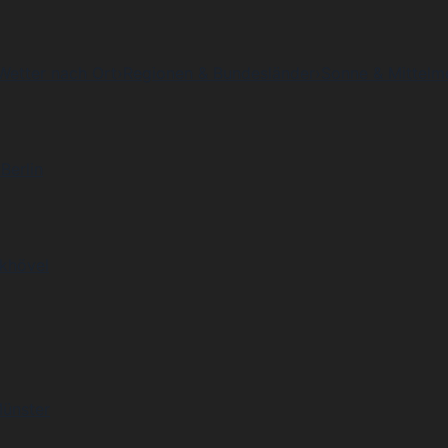
Wetter nach Ort
›
Regionen & Bundesländer
›
Sonne & Mittelm
Berlin
khövel
Münster