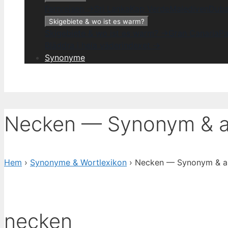
Fernreisen →
Sri Lanka
Kap Verde
Malediven
Duba
Skigebiete & wo ist es warm?
Skigebiete & wo ist es warm? →
Gran Canaria
Pa
Bläddra i hela väderindexet →
Synonyme
Necken — Synonym & al
Hem
›
Synonyme & Wortlexikon
› Necken — Synonym & al
necken