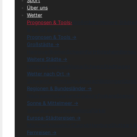
Sport
Über uns
Wetter
Prognosen & Tools
›
Großstädte
›
Weitere Städte
›
& wo ist es warm?
›
Prognosen & Tools →
Großstädte →
Hannover
Bremen
Schweinfurt
Hildesheim
Bernau 
Weitere Städte →
Nettetal
Esslingen
Wismar
Schweiz
Stadthagen
Wetter nach Ort →
Schwerin
Crimmitschau
Biberach
Böblingen
Sproc
Regionen & Bundesländer →
Neutraubling
Saarland
Duisburg
Toskana
Spenge
Sonne & Mittelmeer →
Side
Kanaren
Sizilien
Mallorca
Türkei
Europa-Städtereisen →
München
Düsseldorf
Zagreb
Hamburg
Stuttgart 
Fernreisen →