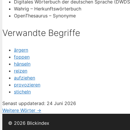
Digitales Wörterbuch der deutschen Sprache (DWDS
Wahrig – Herkunftswörterbuch
OpenThesaurus – Synonyme
Verwandte Begriffe
ärgern
foppen
hänseln
reizen
aufziehen
provozieren
sticheln
Senast uppdaterad: 24 Juni 2026
Weitere Wörter →
© 2026 Blickindex