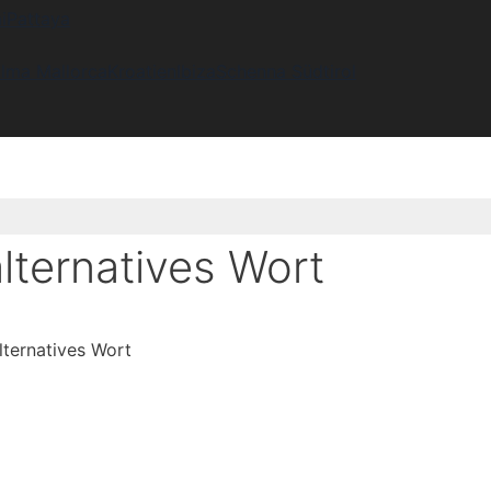
i
Pattaya
lma Mallorca
Kroatien
Ibiza
Schenna Südtirol
ternatives Wort
ternatives Wort