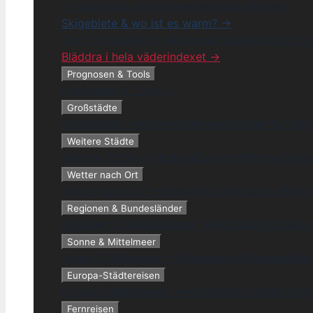
Sri Lanka
Kap Verde
Malediven
Dubai
Pattaya
Skigebiete & wo ist es warm? →
Gran Canaria
Palma Mallorca
Kroatien
Ibiza
Schen
Bläddra i hela väderindexet →
Prognosen & Tools
Prognosen & Tools →
Großstädte
Großstädte →
Hannover
Bremen
Schweinfurt
Hil
Weitere Städte
Weitere Städte →
Nettetal
Esslingen
Wismar
Schw
Wetter nach Ort
Wetter nach Ort →
Schwerin
Crimmitschau
Biber
Regionen & Bundesländer
Regionen & Bundesländer →
Neutraubling
Saarla
Sonne & Mittelmeer
Sonne & Mittelmeer →
Side
Kanaren
Sizilien
Mallo
Europa-Städtereisen
Europa-Städtereisen →
München
Düsseldorf
Zag
Fernreisen