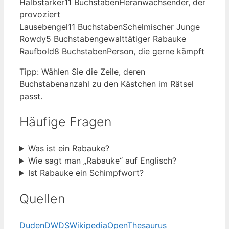
Halbstarker
11 Buchstaben
Heranwachsender, der
provoziert
Lausebengel
11 Buchstaben
Schelmischer Junge
Rowdy
5 Buchstaben
gewalttätiger Rabauke
Raufbold
8 Buchstaben
Person, die gerne kämpft
Tipp: Wählen Sie die Zeile, deren
Buchstabenanzahl zu den Kästchen im Rätsel
passt.
Häufige Fragen
Was ist ein Rabauke?
Wie sagt man „Rabauke“ auf Englisch?
Ist Rabauke ein Schimpfwort?
Quellen
Duden
DWDS
Wikipedia
OpenThesaurus