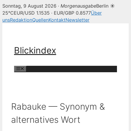
Sonntag, 9 August 2026 ·
Morgenausgabe
Berlin ☀
25°C
EUR/USD 1.1535 · EUR/GBP 0.8577
Über
uns
Redaktion
Quellen
Kontakt
Newsletter
Zum
Inhalt
springen
Blickindex
Menü
Rabauke — Synonym &
alternatives Wort