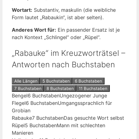
Wortart:
Substantiv, maskulin (die weibliche
Form lautet „Rabaukin“, ist aber selten).
Anderes Wort für:
Ein passender Ersatz ist je
nach Kontext „Schlingel“ oder „Rüpel“.
„Rabauke“ im Kreuzworträtsel –
Antworten nach Buchstaben
Alle Längen
5 Buchstaben
6 Buchstaben
7 Buchstaben
8 Buchstaben
11 Buchstaben
Bengel
6 Buchstaben
Ungezogener Junge
Flegel
6 Buchstaben
Umgangssprachlich für
Grobian
Rabauke
7 Buchstaben
Das gesuchte Wort selbst
Rüpel
5 Buchstaben
Mann mit schlechten
Manieren