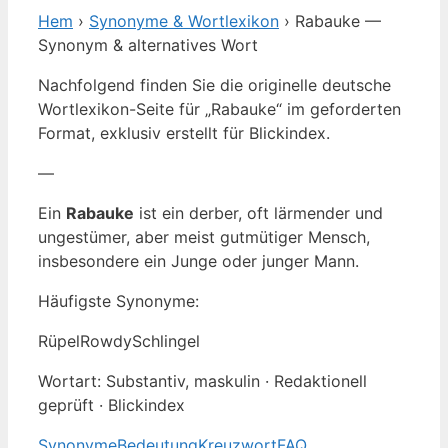
Hem
›
Synonyme & Wortlexikon
› Rabauke —
Synonym & alternatives Wort
Nachfolgend finden Sie die originelle deutsche
Wortlexikon-Seite für „Rabauke“ im geforderten
Format, exklusiv erstellt für Blickindex.
—
Ein
Rabauke
ist ein derber, oft lärmender und
ungestümer, aber meist gutmütiger Mensch,
insbesondere ein Junge oder junger Mann.
Häufigste Synonyme:
Rüpel
Rowdy
Schlingel
Wortart: Substantiv, maskulin · Redaktionell
geprüft · Blickindex
Synonyme
Bedeutung
Kreuzwort
FAQ