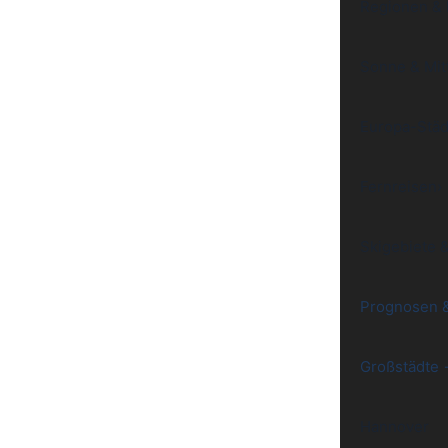
Regionen &
Sonne & Mit
Europa-Städ
Fernreisen
›
Skigebiete 
Prognosen 
Großstädte
Hannover