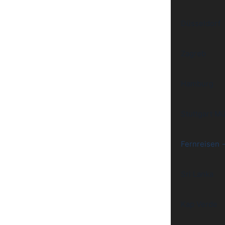
Düsseldorf
Zagreb
Hamburg
Stuttgart M
Fernreisen 
Sri Lanka
Kap Verde