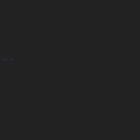
 Ort →
au