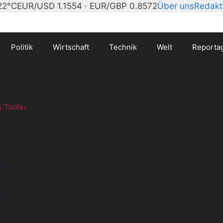
22°C
EUR/USD 1.1554 · EUR/GBP 0.8572
Über uns
Redakt
Politik
Wirtschaft
Technik
Welt
Reporta
 Tools
›
dte
›
 Ort
›