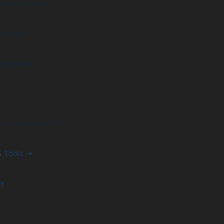
 Bundesländer
›
telmeer
›
tereisen
›
& wo ist es warm?
›
& Tools →
 →