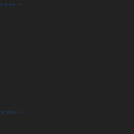
telmeer →
tereisen →