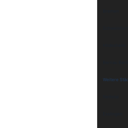
Bremen
Schweinfurt
Hildesheim
Bernau Berl
Weitere Stä
Nettetal
Esslingen