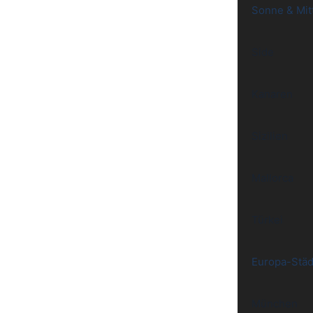
Sonne & Mit
Side
Kanaren
Sizilien
Mallorca
Türkei
Europa-Städ
München