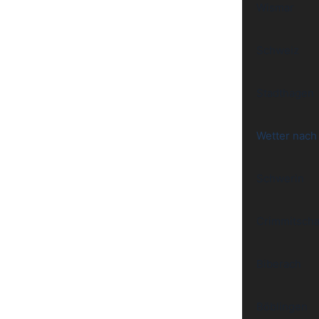
Wismar
Schweiz
Stadthagen
Wetter nach
Schwerin
Crimmitsch
Biberach
Böblingen