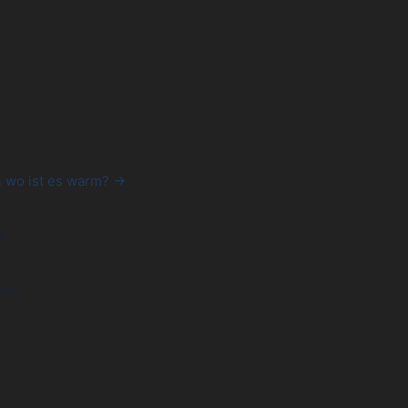
& wo ist es warm? →
a
rca