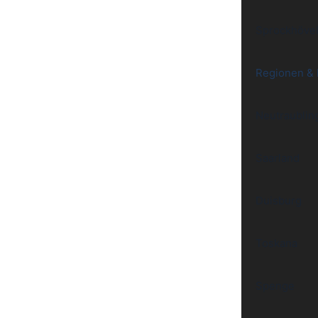
Sprockhöve
Regionen &
Neutraublin
Saarland
Duisburg
Toskana
Spenge