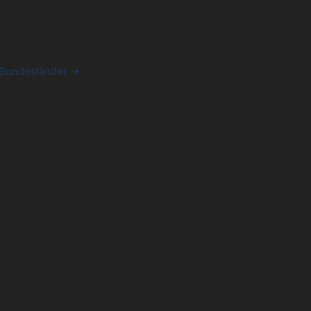
l
 Bundesländer →
g