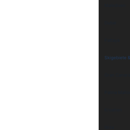
Malediven
Dubai
Pattaya
Skigebiete 
Gran Canari
Palma Mallo
Kroatien
Ibiza