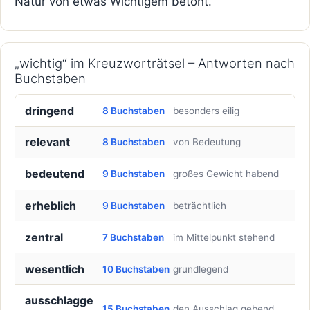
Natur von etwas Wichtigem betont.
„wichtig“ im Kreuzworträtsel – Antworten nach
Buchstaben
dringend
8 Buchstaben
besonders eilig
relevant
8 Buchstaben
von Bedeutung
bedeutend
9 Buchstaben
großes Gewicht habend
erheblich
9 Buchstaben
beträchtlich
zentral
7 Buchstaben
im Mittelpunkt stehend
wesentlich
10 Buchstaben
grundlegend
ausschlagge
15 Buchstaben
den Ausschlag gebend