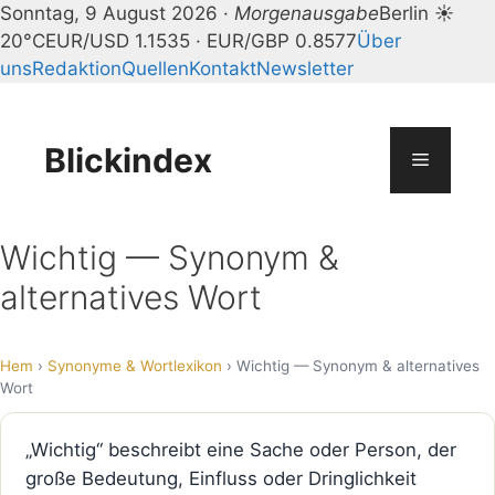
Sonntag, 9 August 2026 ·
Morgenausgabe
Berlin ☀
20°C
EUR/USD 1.1535 · EUR/GBP 0.8577
Über
uns
Redaktion
Quellen
Kontakt
Newsletter
Zum
Inhalt
springen
Blickindex
Menü
Wichtig — Synonym &
alternatives Wort
Hem
›
Synonyme & Wortlexikon
› Wichtig — Synonym & alternatives
Wort
„Wichtig“ beschreibt eine Sache oder Person, der
große Bedeutung, Einfluss oder Dringlichkeit