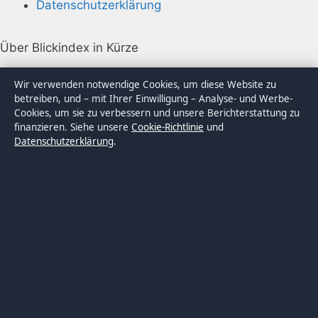
Datenschutzerklärung
Über Blickindex in Kürze
Blickindex ist ein unabhängiger digitaler
Wir verwenden notwendige Cookies, um diese Website zu
Nachrichtenanbieter mit Fokus auf Politik, Wirtschaft,
betreiben, und – mit Ihrer Einwilligung – Analyse- und Werbe-
Cookies, um sie zu verbessern und unsere Berichterstattung zu
Technik und Gesellschaft in Deutschland. Jeder Artikel
finanzieren. Siehe unsere
Cookie-Richtlinie
und
trägt eine Byline, wird von einem Redakteur geprüft
Datenschutzerklärung
.
und vor der Veröffentlichung faktengecheckt.
Die Inhalte dienen ausschließlich der allgemeinen
Information. Allgemeine Anfragen:
info@blickindex.de
.
Berichtigungen:
corrections@blickindex.de
.
Herausgeber:
Rhein Media Ltd., Gibraltar ·
Verantwortlicher Herausgeber:
Thomas Weber,