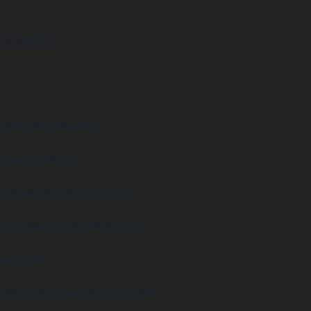
na Südtirol
desheim
Bernau Berlin
eiz
Stadthagen
ach
Böblingen
Sprockhövel
nd
Duisburg
Toskana
Spenge
rca
Türkei
reb
Hamburg
Stuttgart Münster