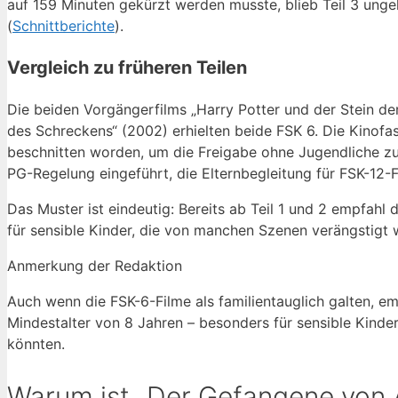
auf 159 Minuten gekürzt werden musste, blieb Teil 3 unge
(
Schnittberichte
).
Vergleich zu früheren Teilen
Die beiden Vorgängerfilms „Harry Potter und der Stein d
des Schreckens“ (2002) erhielten beide FSK 6. Die Kinofa
beschnitten worden, um die Freigabe ohne Jugendliche z
PG-Regelung eingeführt, die Elternbegleitung für FSK-12-F
Das Muster ist eindeutig: Bereits ab Teil 1 und 2 empfahl
für sensible Kinder, die von manchen Szenen verängstigt
Anmerkung der Redaktion
Auch wenn die FSK-6-Filme als familientauglich galten, emp
Mindestalter von 8 Jahren – besonders für sensible Kind
könnten.
Warum ist „Der Gefangene von 