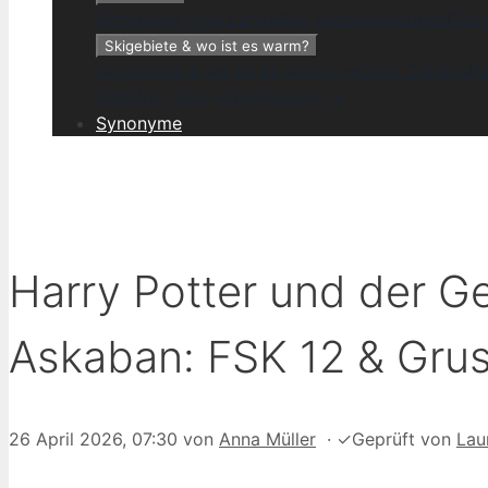
Fernreisen →
Sri Lanka
Kap Verde
Malediven
Duba
Skigebiete & wo ist es warm?
Skigebiete & wo ist es warm? →
Gran Canaria
Pa
Bläddra i hela väderindexet →
Synonyme
Harry Potter und der G
Askaban: FSK 12 & Grus
26 April 2026, 07:30
von
Anna Müller
·
✓
Geprüft von
Lau