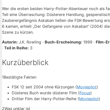
Wer die ersten beiden Harry-Potter-Abenteuer noch als f
Teil eine Überraschung: Düsterere Handlung, gespenstisch
Zauberergefängnis Askaban ließen die FSK-Bewertung erst
6 kamen, erhielt „Der Gefangene von Askaban“ (2004) die 
Szene zu kürzen.
Autorin:
J.K. Rowling ·
Buch-Erscheinung:
1999 ·
Film-E
·
Teil in Reihe:
3
Kurzüberblick
1
Bestätigte Fakten
FSK 12 seit 2004 ohne Kürzungen (
Moviepilot
)
Düsteres Buch wurde düsterer Film (
Focus
)
Dritter Film der Harry-Potter-Reihe (
Moviepilot
)
2
Was unklar ist