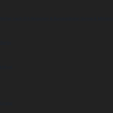
Wetter nach Ort
›
Regionen & Bundesländer
›
Sonne & Mittelm
Berlin
khövel
Münster