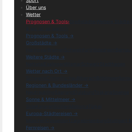
Sport
Über uns
Wetter
Prognosen & Tools
›
Großstädte
›
Weitere Städte
›
& wo ist es warm?
›
Prognosen & Tools →
Großstädte →
Hannover
Bremen
Schweinfurt
Hildesheim
Bernau 
Weitere Städte →
Nettetal
Esslingen
Wismar
Schweiz
Stadthagen
Wetter nach Ort →
Schwerin
Crimmitschau
Biberach
Böblingen
Sproc
Regionen & Bundesländer →
Neutraubling
Saarland
Duisburg
Toskana
Spenge
Sonne & Mittelmeer →
Side
Kanaren
Sizilien
Mallorca
Türkei
Europa-Städtereisen →
München
Düsseldorf
Zagreb
Hamburg
Stuttgart 
Fernreisen →