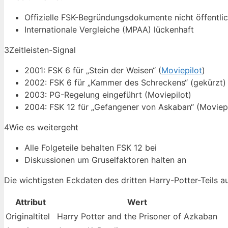
Offizielle FSK-Begründungsdokumente nicht öffentli
Internationale Vergleiche (MPAA) lückenhaft
3
Zeitleisten-Signal
2001: FSK 6 für „Stein der Weisen“ (
Moviepilot
)
2002: FSK 6 für „Kammer des Schreckens“ (gekürzt) 
2003: PG-Regelung eingeführt (Moviepilot)
2004: FSK 12 für „Gefangener von Askaban“ (Moviepi
4
Wie es weitergeht
Alle Folgeteile behalten FSK 12 bei
Diskussionen um Gruselfaktoren halten an
Die wichtigsten Eckdaten des dritten Harry-Potter-Teils au
Attribut
Wert
Originaltitel
Harry Potter and the Prisoner of Azkaban