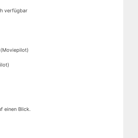
ch verfügbar
(Moviepilot)
lot)
f einen Blick.