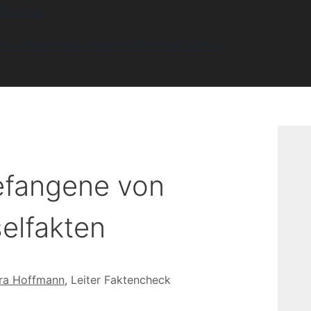
i
Pattaya
lma Mallorca
Kroatien
Ibiza
Schenna Südtirol
efangene von
elfakten
ra Hoffmann
, Leiter Faktencheck