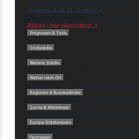
Sri Lanka
Kap Verde
Malediven
Dubai
Pattaya
Skigebiete & wo ist es warm? →
Gran Canaria
Palma Mallorca
Kroatien
Ibiza
Schen
Bläddra i hela väderindexet →
Prognosen & Tools
Prognosen & Tools →
Großstädte
Großstädte →
Hannover
Bremen
Schweinfurt
Hil
Weitere Städte
Weitere Städte →
Nettetal
Esslingen
Wismar
Schw
Wetter nach Ort
Wetter nach Ort →
Schwerin
Crimmitschau
Biber
Regionen & Bundesländer
Regionen & Bundesländer →
Neutraubling
Saarla
Sonne & Mittelmeer
Sonne & Mittelmeer →
Side
Kanaren
Sizilien
Mallo
Europa-Städtereisen
Europa-Städtereisen →
München
Düsseldorf
Zag
Fernreisen