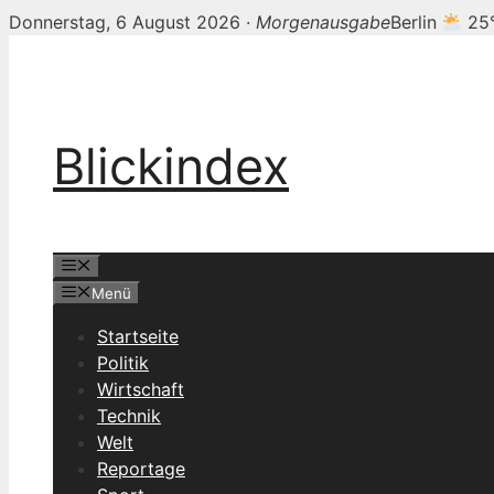
Donnerstag, 6 August 2026 ·
Morgenausgabe
Berlin
25
Zum
Inhalt
springen
Blickindex
Menü
Menü
Startseite
Politik
Wirtschaft
Technik
Welt
Reportage