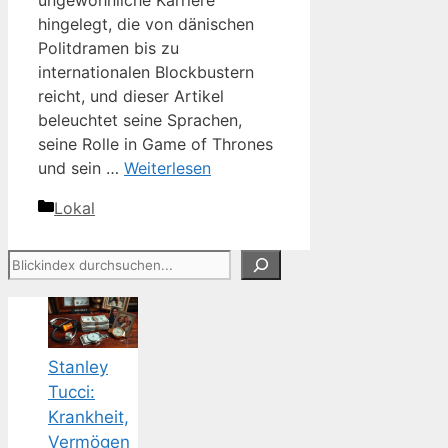
ungewöhnliche Karriere
hingelegt, die von dänischen
Politdramen bis zu
internationalen Blockbustern
reicht, und dieser Artikel
beleuchtet seine Sprachen,
seine Rolle in Game of Thrones
und sein …
Weiterlesen
Kategorien
Lokal
Suchen
Stanley
Tucci:
Krankheit,
Vermögen