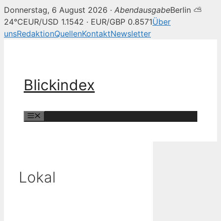
Donnerstag, 6 August 2026 ·
Abendausgabe
Berlin ⛅
24°C
EUR/USD 1.1542 · EUR/GBP 0.8571
Über
uns
Redaktion
Quellen
Kontakt
Newsletter
Zum
Inhalt
springen
Blickindex
Menü
Lokal