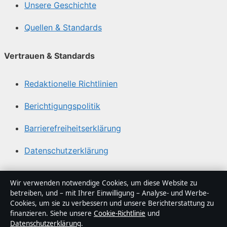
Unsere Geschichte
Quellen & Standards
Vertrauen & Standards
Redaktionelle Richtlinien
Berichtigungspolitik
Barrierefreiheitserklärung
Datenschutzerklärung
Über Blickindex in Kürze
Wir verwenden notwendige Cookies, um diese Website zu
betreiben, und – mit Ihrer Einwilligung – Analyse- und Werbe-
Blickindex ist ein unabhängiger digitaler
Cookies, um sie zu verbessern und unsere Berichterstattung zu
Nachrichtenanbieter mit Fokus auf Politik, Wirtschaft,
finanzieren. Siehe unsere
Cookie-Richtlinie
und
Datenschutzerklärung
.
Technik und Gesellschaft in Deutschland. Jeder Artikel