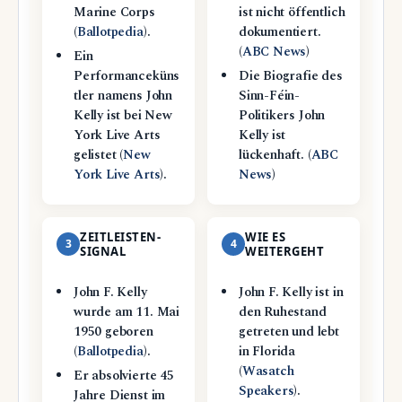
Marine Corps
ist nicht öffentlich
(
Ballotpedia
).
dokumentiert.
(
ABC News
)
Ein
Performanceküns
Die Biografie des
tler namens John
Sinn-Féin-
Kelly ist bei New
Politikers John
York Live Arts
Kelly ist
gelistet (
New
lückenhaft. (
ABC
York Live Arts
).
News
)
ZEITLEISTEN-
WIE ES
3
4
SIGNAL
WEITERGEHT
John F. Kelly
John F. Kelly ist in
wurde am 11. Mai
den Ruhestand
1950 geboren
getreten und lebt
(
Ballotpedia
).
in Florida
(
Wasatch
Er absolvierte 45
Speakers
).
Jahre Dienst im