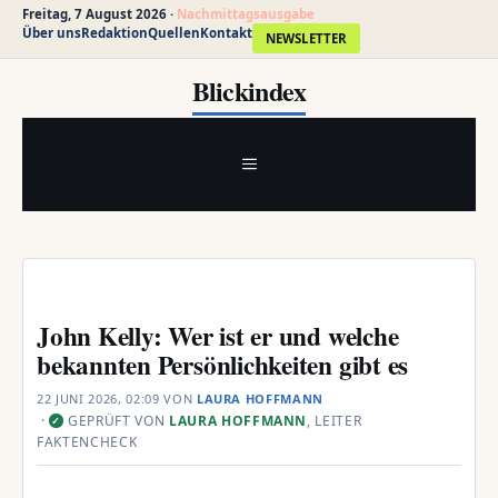
Freitag, 7 August 2026 ·
Nachmittagsausgabe
Über uns
Redaktion
Quellen
Kontakt
NEWSLETTER
Zum
Blickindex
Inhalt
springen
MENÜ
John Kelly: Wer ist er und welche
bekannten Persönlichkeiten gibt es
22 JUNI 2026, 02:09
VON
LAURA HOFFMANN
·
GEPRÜFT VON
LAURA HOFFMANN
, LEITER
✓
FAKTENCHECK