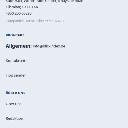
Suite 5.03, World Trade Center, 6 Bayside Road
Gibraltar, GX11 1AA
+350 200 66820
Companies House Gibraltar: 132410
KONTAKT
Allgemein:
info@blickindex.de
Kontaktseite
Tipp senden
ÜBER UNS
Über uns
Redaktion