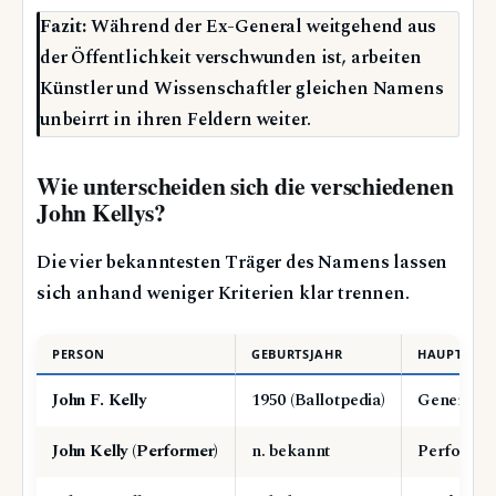
Fazit:
Während der Ex-General weitgehend aus
der Öffentlichkeit verschwunden ist, arbeiten
Künstler und Wissenschaftler gleichen Namens
unbeirrt in ihren Feldern weiter.
Wie unterscheiden sich die verschiedenen
John Kellys?
Die vier bekanntesten Träger des Namens lassen
sich anhand weniger Kriterien klar trennen.
PERSON
GEBURTSJAHR
HAUPTTÄTIG
John F. Kelly
1950 (Ballotpedia)
General, P
John Kelly (Performer)
n. bekannt
Performan