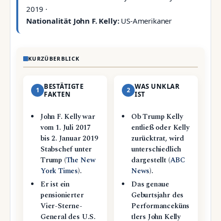
2019 ·
Nationalität John F. Kelly:
US-Amerikaner
KURZÜBERBLICK
BESTÄTIGTE
WAS UNKLAR
1
2
FAKTEN
IST
John F. Kelly war
Ob Trump Kelly
vom 1. Juli 2017
entließ oder Kelly
bis 2. Januar 2019
zurücktrat, wird
Stabschef unter
unterschiedlich
Trump (
The New
dargestellt (
ABC
York Times
).
News
).
Er ist ein
Das genaue
pensionierter
Geburtsjahr des
Vier-Sterne-
Performanceküns
General des U.S.
tlers John Kelly