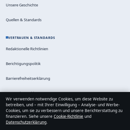
Unsere Geschichte
Quellen & Standards
VERTRAUEN & STANDARDS
Redaktionelle Richtlinien
Berichtigungspolitik
Barrierefreiheitserklärung
Datenschutzerklärung
Wir verwenden notwendige Cookies, um diese Website zu
betreiben, und – mit Ihrer Einwilligung – Analyse- und Werbe-
Cookies, um sie zu verbessern und unsere Berichterstattung zu
finanzieren. Siehe unsere
Cookie-Richtlinie
und
Über Blickindex in Kürze
Datenschutzerklärung
.
Blickindex ist ein unabhängiger digitaler Nachrichtenanbieter mit