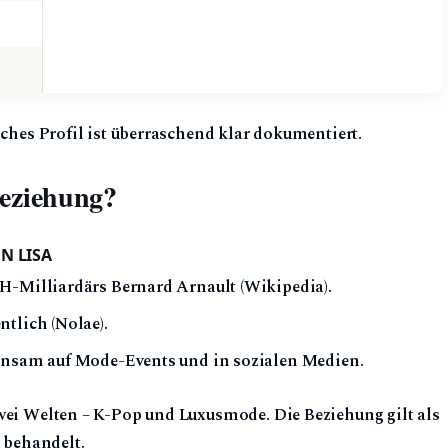
iches Profil ist überraschend klar dokumentiert.
Beziehung?
N LISA
MH-Milliardärs Bernard Arnault (Wikipedia).
ntlich (Nolae).
einsam auf Mode-Events und in sozialen Medien.
wei Welten – K-Pop und Luxusmode. Die Beziehung gilt als
t behandelt.