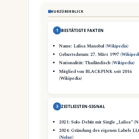
KURZÜBERBLICK
1
BESTÄTIGTE FAKTEN
Name: Lalisa Manobal (
Wikipedia
)
Geburtsdatum: 27. März 1997 (
Wikiped
Nationalität: Thailändisch (
Wikipedia
)
Mitglied von BLACKPINK seit 2016
(Wikipedia)
3
ZEITLEISTEN-SIGNAL
2021: Solo-Debüt mit Single „Lalisa“ (
N
2024: Gründung des eigenen Labels 
(
Nolae
)