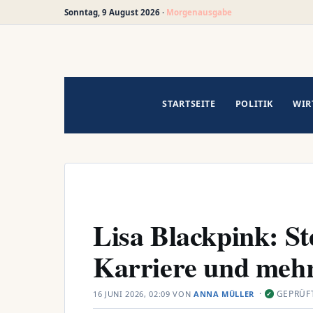
Sonntag, 9 August 2026 ·
Morgenausgabe
Zum
Inhalt
springen
STARTSEITE
POLITIK
WIR
Lisa Blackpink: St
Karriere und meh
·
GEPRÜF
16 JUNI 2026, 02:09
VON
ANNA MÜLLER
✓