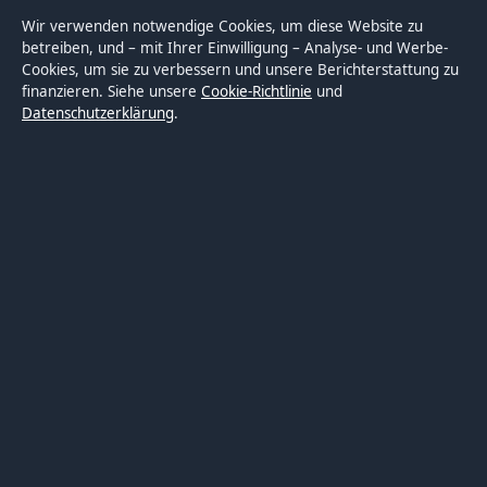
Blickindex ist ein unabhängiger digitaler
Wir verwenden notwendige Cookies, um diese Website zu
Nachrichtenanbieter mit Fokus auf Politik, Wirtschaft,
betreiben, und – mit Ihrer Einwilligung – Analyse- und Werbe-
Cookies, um sie zu verbessern und unsere Berichterstattung zu
Technik und Gesellschaft in Deutschland. Jeder Artikel
finanzieren. Siehe unsere
Cookie-Richtlinie
und
trägt eine Byline, wird von einem Redakteur geprüft
Datenschutzerklärung
.
und vor der Veröffentlichung faktengecheckt.
Die Inhalte dienen ausschließlich der allgemeinen
Information. Allgemeine Anfragen:
info@blickindex.de
.
Berichtigungen:
corrections@blickindex.de
.
Herausgeber:
Rhein Media Ltd., Gibraltar ·
Verantwortlicher Herausgeber:
Thomas Weber,
Chefredakteur · Companies House Gibraltar 132410
© 2026 Blickindex · Rhein Media Ltd. ·
So prüfen wir unsere Berichterstattung
·
WorldRSS