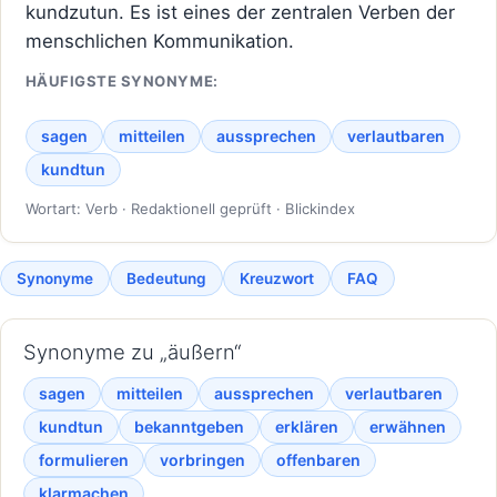
kundzutun. Es ist eines der zentralen Verben der
menschlichen Kommunikation.
HÄUFIGSTE SYNONYME:
sagen
mitteilen
aussprechen
verlautbaren
kundtun
Wortart: Verb · Redaktionell geprüft · Blickindex
Synonyme
Bedeutung
Kreuzwort
FAQ
Synonyme zu „äußern“
sagen
mitteilen
aussprechen
verlautbaren
kundtun
bekanntgeben
erklären
erwähnen
formulieren
vorbringen
offenbaren
klarmachen