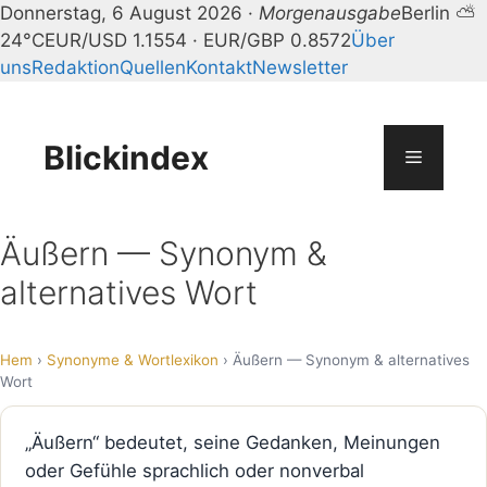
Donnerstag, 6 August 2026 ·
Morgenausgabe
Berlin ⛅
24°C
EUR/USD 1.1554 · EUR/GBP 0.8572
Über
uns
Redaktion
Quellen
Kontakt
Newsletter
Zum
Inhalt
springen
Blickindex
Menü
Äußern — Synonym &
alternatives Wort
Hem
›
Synonyme & Wortlexikon
› Äußern — Synonym & alternatives
Wort
„Äußern“ bedeutet, seine Gedanken, Meinungen
oder Gefühle sprachlich oder nonverbal