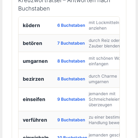
Buchstaben
mit Lockmitteln
ködern
6 Buchstaben
anziehen
durch Reiz oder
betören
7 Buchstaben
Zauber blenden
mit schönen Worten
umgarnen
8 Buchstaben
einfangen
durch Charme
bezirzen
8 Buchstaben
umgarnen
jemanden mit
einseifen
9 Buchstaben
Schmeicheleien
überzeugen
zu einer bestimmten
verführen
9 Buchstaben
Handlung bewegen
jemanden geschickt
einwickeln
10 Buchstaben