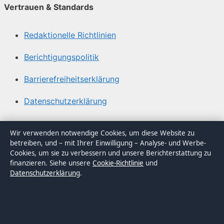
Vertrauen & Standards
Redaktionelle Richtlinien
Berichtigungspolitik
Barrierefreiheitserklärung
Datenschutzerklärung
Über Blickindex in Kürze
Wir verwenden notwendige Cookies, um diese Website zu
betreiben, und – mit Ihrer Einwilligung – Analyse- und Werbe-
Blickindex ist ein unabhängiger digitaler
Cookies, um sie zu verbessern und unsere Berichterstattung zu
Nachrichtenanbieter mit Fokus auf Politik, Wirtschaft,
finanzieren. Siehe unsere
Cookie-Richtlinie
und
Datenschutzerklärung
.
Technik und Gesellschaft in Deutschland. Jeder Artikel
trägt eine Byline, wird von einem Redakteur geprüft und
vor der Veröffentlichung faktengecheckt.
Die Inhalte dienen ausschließlich der allgemeinen