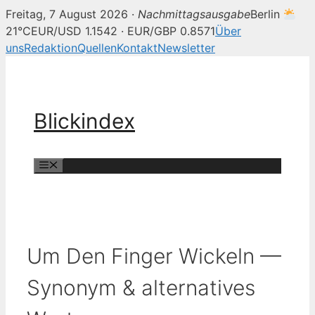
Freitag, 7 August 2026 ·
Nachmittagsausgabe
Berlin
21°C
EUR/USD 1.1542 · EUR/GBP 0.8571
Über
uns
Redaktion
Quellen
Kontakt
Newsletter
Zum
Inhalt
springen
Blickindex
Menü
Um Den Finger Wickeln —
Synonym & alternatives