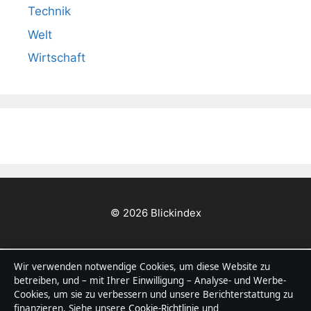
Technik
Welt
Wirtschaft
© 2026 Blickindex
Blickindex
Wir verwenden notwendige Cookies, um diese Website zu
Deutschlandfokussierte Nachrichten, Analysen und
betreiben, und – mit Ihrer Einwilligung – Analyse- und Werbe-
Hintergründe — mit klaren Bylines, Faktencheck und
Cookies, um sie zu verbessern und unsere Berichterstattung zu
finanzieren. Siehe unsere
Cookie-Richtlinie
und
redaktioneller Transparenz.