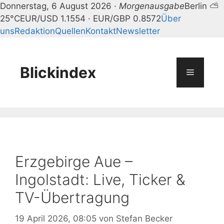
Donnerstag, 6 August 2026 ·
Morgenausgabe
Berlin ⛅
25°C
EUR/USD 1.1554 · EUR/GBP 0.8572
Über
uns
Redaktion
Quellen
Kontakt
Newsletter
Zum
Inhalt
springen
Blickindex
Menü
Erzgebirge Aue –
Ingolstadt: Live, Ticker &
TV-Übertragung
19 April 2026, 08:05
von
Stefan Becker