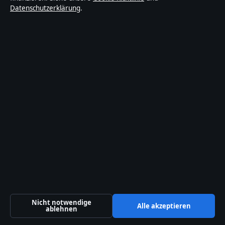
Datenschutzerklärung
.
Rhein Media Ltd.
Suite 5.03, World Trade Center, 6 Bayside Road
Gibraltar, GX11 1AA
+350 200 66820
Companies House Gibraltar: 132410
Kontakt
Allgemein:
info@blickindex.de
Kontaktseite
Tipp senden
Nicht notwendige
Alle akzeptieren
ablehnen
Über uns