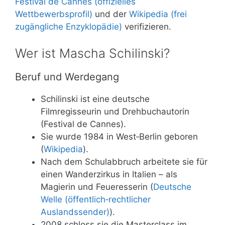
Festival de Cannes (offizielles
Wettbewerbsprofil)
und der
Wikipedia (frei
zugängliche Enzyklopädie)
verifizieren.
Wer ist Mascha Schilinski?
Beruf und Werdegang
Schilinski ist eine deutsche
Filmregisseurin und Drehbuchautorin
(Festival de Cannes).
Sie wurde 1984 in West‑Berlin geboren
(
Wikipedia
).
Nach dem Schulabbruch arbeitete sie für
einen Wanderzirkus in Italien – als
Magierin und Feueresserin (
Deutsche
Welle (öffentlich‑rechtlicher
Auslandssender)
).
2008 schloss sie die Masterclass im