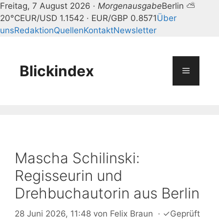
Freitag, 7 August 2026 ·
Morgenausgabe
Berlin ⛅
20°C
EUR/USD 1.1542 · EUR/GBP 0.8571
Über
uns
Redaktion
Quellen
Kontakt
Newsletter
Zum
Inhalt
springen
Blickindex
Menü
Mascha Schilinski:
Regisseurin und
Drehbuchautorin aus Berlin
28 Juni 2026, 11:48
von
Felix Braun
·
✓
Geprüft