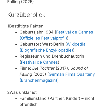
Falling (2025)
Kurzüberblick
1
Bestätigte Fakten
Geburtsjahr 1984 (
Festival de Cannes
(Offizielles Festivalprofil)
)
Geburtsort West‑Berlin (
Wikipedia
(Biografische Enzyklopädie)
)
Regisseurin und Drehbuchautorin
(
Festival de Cannes
)
Filme:
Die Tochter
(2017),
Sound of
Falling
(2025) (
German Films Quarterly
(Branchenmagazin)
)
2
Was unklar ist
Familienstand (Partner, Kinder) – nicht
öffentlich