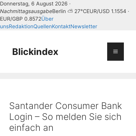
Donnerstag, 6 August 2026 ·
Nachmittagsausgabe
Berlin ⛅ 27°C
EUR/USD 1.1554 ·
EUR/GBP 0.8572
Über
uns
Redaktion
Quellen
Kontakt
Newsletter
Zum
Inhalt
springen
Blickindex
Menü
Santander Consumer Bank
Login – So melden Sie sich
einfach an