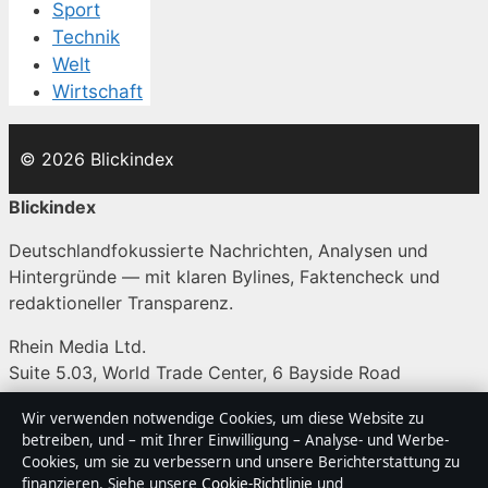
Sport
Technik
Welt
Wirtschaft
© 2026 Blickindex
Blickindex
Deutschlandfokussierte Nachrichten, Analysen und
Hintergründe — mit klaren Bylines, Faktencheck und
redaktioneller Transparenz.
Rhein Media Ltd.
Suite 5.03, World Trade Center, 6 Bayside Road
Gibraltar, GX11 1AA
Wir verwenden notwendige Cookies, um diese Website zu
+350 200 66820
betreiben, und – mit Ihrer Einwilligung – Analyse- und Werbe-
Cookies, um sie zu verbessern und unsere Berichterstattung zu
Companies House Gibraltar: 132410
finanzieren. Siehe unsere
Cookie-Richtlinie
und