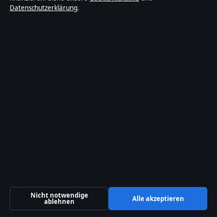
Datenschutzerklärung
.
Kontakt
Allgemein:
info@blickindex.de
Kontaktseite
Tipp senden
Über uns
Über uns
Redaktion
Unsere Geschichte
Nicht notwendige
Alle akzeptieren
Quellen & Standards
ablehnen