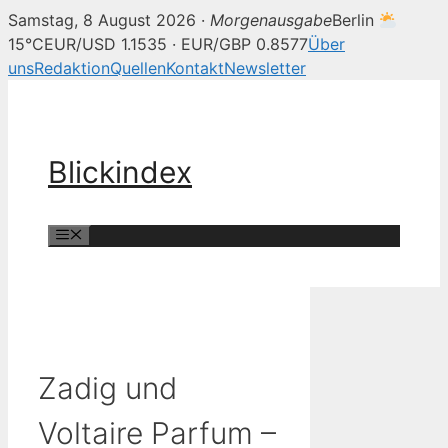
Samstag, 8 August 2026 ·
Morgenausgabe
Berlin
15°C
EUR/USD 1.1535 · EUR/GBP 0.8577
Über
uns
Redaktion
Quellen
Kontakt
Newsletter
Zum
Inhalt
springen
Blickindex
Menü
Zadig und
Voltaire Parfum –