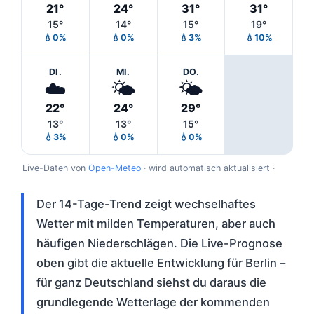
21°
24°
31°
31°
15°
14°
15°
19°
💧0%
💧0%
💧3%
💧10%
DI.
MI.
DO.
☁️
🌤️
🌤️
22°
24°
29°
13°
13°
15°
💧3%
💧0%
💧0%
Live-Daten von
Open-Meteo
· wird automatisch aktualisiert ·
Der 14-Tage-Trend zeigt wechselhaftes
Wetter mit milden Temperaturen, aber auch
häufigen Niederschlägen. Die Live-Prognose
oben gibt die aktuelle Entwicklung für Berlin –
für ganz Deutschland siehst du daraus die
grundlegende Wetterlage der kommenden