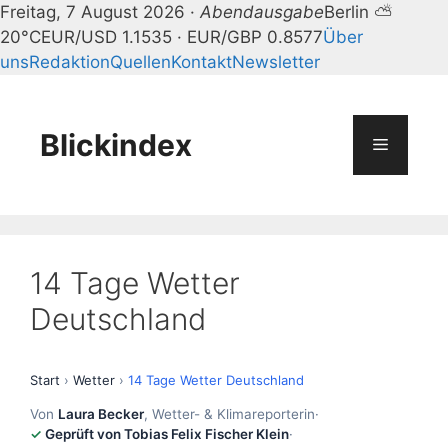
Freitag, 7 August 2026 ·
Abendausgabe
Berlin ⛅
20°C
EUR/USD 1.1535 · EUR/GBP 0.8577
Über
uns
Redaktion
Quellen
Kontakt
Newsletter
Zum
Inhalt
springen
Blickindex
Menü
14 Tage Wetter
Deutschland
Start
›
Wetter
›
14 Tage Wetter Deutschland
Von
Laura Becker
, Wetter- & Klimareporterin
·
Geprüft von Tobias Felix Fischer Klein
·