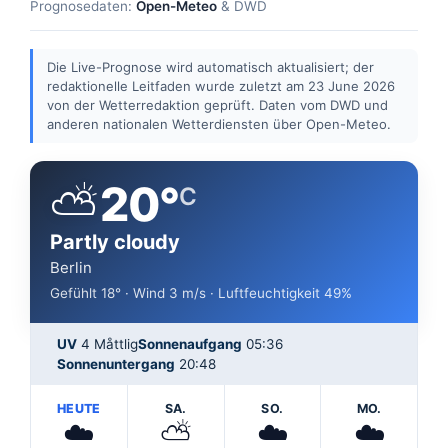
Prognosedaten:
Open-Meteo
& DWD
Die Live-Prognose wird automatisch aktualisiert; der
redaktionelle Leitfaden wurde zuletzt am 23 June 2026
von der Wetterredaktion geprüft. Daten vom DWD und
anderen nationalen Wetterdiensten über Open-Meteo.
⛅
20°
C
Partly cloudy
Berlin
Gefühlt 18° · Wind 3 m/s · Luftfeuchtigkeit 49%
UV
4 Måttlig
Sonnenaufgang
05:36
Sonnenuntergang
20:48
HEUTE
SA.
SO.
MO.
☁️
⛅
☁️
☁️