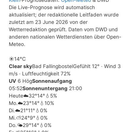
Die Live-Prognose wird automatisch
aktualisiert; der redaktionelle Leitfaden wurde
zuletzt am 23 June 2026 von der
Wetterredaktion geprüft. Daten vom DWD und
anderen nationalen Wetterdiensten über Open-
Meteo.
☀️
14°
C
Clear sky
Bad Fallingbostel
Gefühlt 12° · Wind 3
m/s · Luftfeuchtigkeit 72%
UV
6 Hög
Sonnenaufgang
05:52
Sonnenuntergang
21:00
Heute
☁️
32°
14°
💧5%
Mo.
☁️
23°
14°
💧10%
Di.
☁️
21°
11°
💧0%
Mi.
⛅
24°
9°
💧0%
Do.
🌤️
29°
14°
💧0%