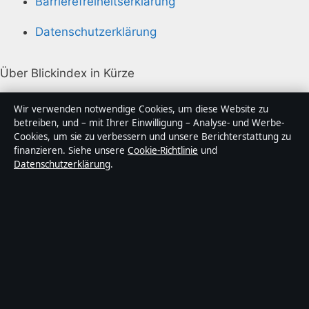
Barrierefreiheitserklärung
Datenschutzerklärung
Über Blickindex in Kürze
Blickindex ist ein unabhängiger digitaler
Wir verwenden notwendige Cookies, um diese Website zu
Nachrichtenanbieter mit Fokus auf Politik, Wirtschaft,
betreiben, und – mit Ihrer Einwilligung – Analyse- und Werbe-
Cookies, um sie zu verbessern und unsere Berichterstattung zu
Technik und Gesellschaft in Deutschland. Jeder Artikel
finanzieren. Siehe unsere
Cookie-Richtlinie
und
trägt eine Byline, wird von einem Redakteur geprüft
Datenschutzerklärung
.
und vor der Veröffentlichung faktengecheckt.
Die Inhalte dienen ausschließlich der allgemeinen
Information. Allgemeine Anfragen:
info@blickindex.de
.
Berichtigungen:
corrections@blickindex.de
.
Herausgeber:
Rhein Media Ltd., Gibraltar ·