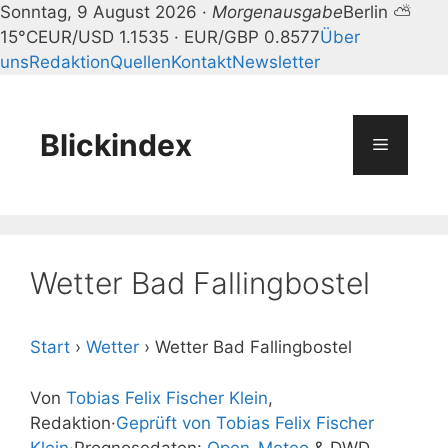
Sonntag, 9 August 2026 ·
Morgenausgabe
Berlin ⛅
15°C
EUR/USD 1.1535 · EUR/GBP 0.8577
Über
uns
Redaktion
Quellen
Kontakt
Newsletter
Zum
Inhalt
springen
Blickindex
Menü
Wetter Bad Fallingbostel
Start
›
Wetter
›
Wetter Bad Fallingbostel
Von
Tobias Felix Fischer Klein
,
Redaktion
·
Geprüft von Tobias Felix Fischer
Klein
·
Prognosedaten:
Open-Meteo
& DWD