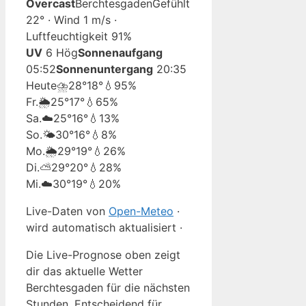
Overcast
Berchtesgaden
Gefühlt
22° · Wind 1 m/s ·
Luftfeuchtigkeit 91%
UV
6 Hög
Sonnenaufgang
05:52
Sonnenuntergang
20:35
Heute
⛈️
28°
18°
💧95%
Fr.
🌦️
25°
17°
💧65%
Sa.
☁️
25°
16°
💧13%
So.
🌤️
30°
16°
💧8%
Mo.
🌦️
29°
19°
💧26%
Di.
⛅
29°
20°
💧28%
Mi.
☁️
30°
19°
💧20%
Live-Daten von
Open-Meteo
·
wird automatisch aktualisiert ·
Die Live-Prognose oben zeigt
dir das aktuelle Wetter
Berchtesgaden für die nächsten
Stunden. Entscheidend für