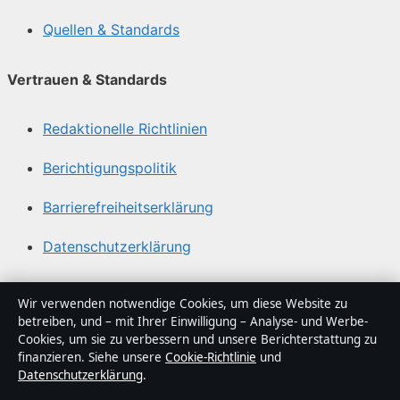
Quellen & Standards
Vertrauen & Standards
Redaktionelle Richtlinien
Berichtigungspolitik
Barrierefreiheitserklärung
Datenschutzerklärung
Über Blickindex in Kürze
Wir verwenden notwendige Cookies, um diese Website zu
betreiben, und – mit Ihrer Einwilligung – Analyse- und Werbe-
Blickindex ist ein unabhängiger digitaler
Cookies, um sie zu verbessern und unsere Berichterstattung zu
Nachrichtenanbieter mit Fokus auf Politik, Wirtschaft,
finanzieren. Siehe unsere
Cookie-Richtlinie
und
Datenschutzerklärung
.
Technik und Gesellschaft in Deutschland. Jeder Artikel