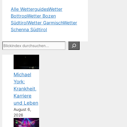
Alle Wetterguides
Wetter
Bottrop
Wetter Bozen
Südtirol
Wetter Garmisch
Wetter
Schenna Südtirol
Suchen
Michael
York:
Krankheit,
Karriere
und Leben
August 6,
2026