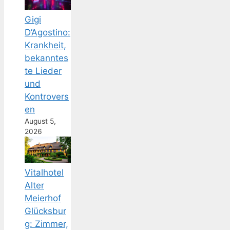
Gigi
D’Agostino:
Krankheit,
bekanntes
te Lieder
und
Kontrovers
en
August 5,
2026
Vitalhotel
Alter
Meierhof
Glücksbur
g: Zimmer,