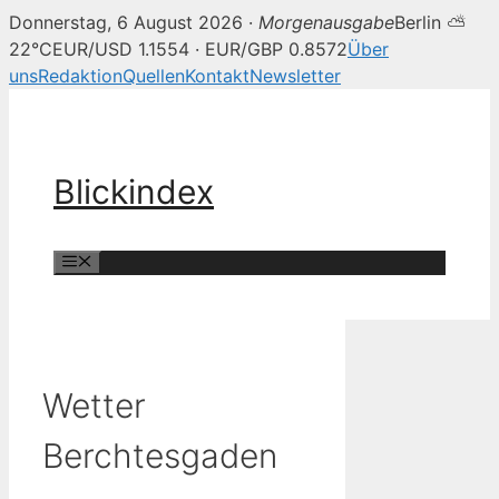
Donnerstag, 6 August 2026 ·
Morgenausgabe
Berlin ⛅
22°C
EUR/USD 1.1554 · EUR/GBP 0.8572
Über
uns
Redaktion
Quellen
Kontakt
Newsletter
Zum
Inhalt
springen
Blickindex
Menü
Wetter
Berchtesgaden