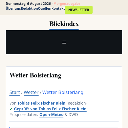
Donnerstag, 6 August 2026 ·
Morgenausgabe
Über uns
Redaktion
Quellen
Kontakt
NEWSLETTER
Zum
Blickindex
Inhalt
springen
MENÜ
Wetter Bolsterlang
Start
›
Wetter
›
Wetter Bolsterlang
Von
Tobias Felix Fischer Klein
, Redaktion
·
Geprüft von Tobias Felix Fischer Klein
·
Prognosedaten:
Open-Meteo
& DWD