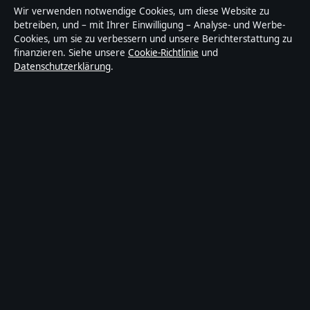
Wir verwenden notwendige Cookies, um diese Website zu
betreiben, und – mit Ihrer Einwilligung – Analyse- und Werbe-
Cookies, um sie zu verbessern und unsere Berichterstattung zu
finanzieren. Siehe unsere
Cookie-Richtlinie
und
Über Blickindex in Kürze
Datenschutzerklärung
.
Blickindex ist ein unabhängiger digitaler Nachrichtenanbieter mit
Fokus auf Politik, Wirtschaft, Technik und Gesellschaft in
Deutschland. Jeder Artikel trägt eine Byline, wird von einem
Redakteur geprüft und vor der Veröffentlichung faktengecheckt.
Die Inhalte dienen ausschließlich der allgemeinen
Information. Allgemeine Anfragen:
info@blickindex.de
. Berichtigungen:
corrections@blickindex.de
.
Herausgeber:
Rhein Media Ltd., Gibraltar ·
Verantwortlicher
Herausgeber:
Thomas Weber, Chefredakteur · Companies House
Gibraltar 132410