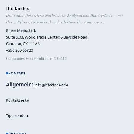
Blickindex
Deutschlandfokussierte Nachrichten, Analysen und Hintergründe — mit
klaren Bylines, Faktencheck und redaktioneller Transparenz.
Rhein Media Ltd.
Suite 5.03, World Trade Center, 6 Bayside Road
Gibraltar, GX11 1AA
+350 200 66820
Companies House Gibraltar: 132410
KONTAKT
Allgemein:
info@blickindex.de
Kontaktseite
Tipp senden
ÜBER UNS