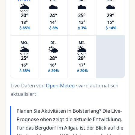
🌦️
☁️
☁️
☁️
20°
24°
25°
29°
18°
14°
13°
15°
💧85%
💧8%
💧3%
💧14%
MO.
DI.
MI.
🌦️
🌤️
🌦️
25°
28°
29°
16°
16°
17°
💧33%
💧29%
💧20%
Live-Daten von
Open-Meteo
· wird automatisch
aktualisiert ·
Planen Sie Aktivitäten in Bolsterlang? Die Live-
Prognose oben zeigt die aktuelle Entwicklung.
Für das Bergdorf im Allgäu ist der Blick auf die