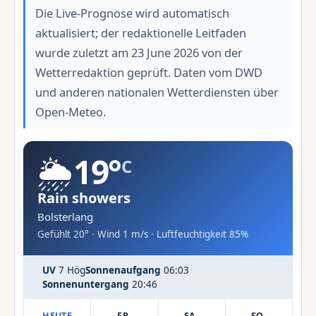
Die Live-Prognose wird automatisch
aktualisiert; der redaktionelle Leitfaden
wurde zuletzt am 23 June 2026 von der
Wetterredaktion geprüft. Daten vom DWD
und anderen nationalen Wetterdiensten über
Open-Meteo.
🌦️
19°
C
Rain showers
Bolsterlang
Gefühlt 20° · Wind 1 m/s · Luftfeuchtigkeit 85%
UV
7 Hög
Sonnenaufgang
06:03
Sonnenuntergang
20:46
HEUTE
FR.
SA.
SO.