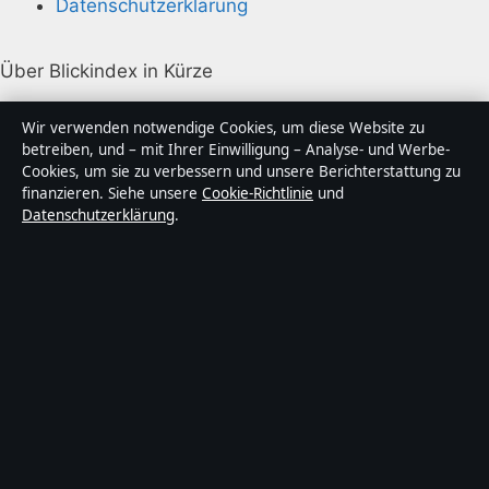
Datenschutzerklärung
Über Blickindex in Kürze
Blickindex ist ein unabhängiger digitaler
Wir verwenden notwendige Cookies, um diese Website zu
Nachrichtenanbieter mit Fokus auf Politik, Wirtschaft,
betreiben, und – mit Ihrer Einwilligung – Analyse- und Werbe-
Cookies, um sie zu verbessern und unsere Berichterstattung zu
Technik und Gesellschaft in Deutschland. Jeder Artikel
finanzieren. Siehe unsere
Cookie-Richtlinie
und
trägt eine Byline, wird von einem Redakteur geprüft
Datenschutzerklärung
.
und vor der Veröffentlichung faktengecheckt.
Die Inhalte dienen ausschließlich der allgemeinen
Information. Allgemeine Anfragen:
info@blickindex.de
.
Berichtigungen:
corrections@blickindex.de
.
Herausgeber:
Rhein Media Ltd., Gibraltar ·
Verantwortlicher Herausgeber:
Thomas Weber,