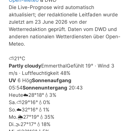
Die Live-Prognose wird automatisch
aktualisiert; der redaktionelle Leitfaden wurde
zuletzt am 23 June 2026 von der
Wetterredaktion geprüft. Daten vom DWD und
anderen nationalen Wetterdiensten über Open-
Meteo.
⛅
21°
C
Partly cloudy
Emmerthal
Gefühlt 19° · Wind 3
m/s · Luftfeuchtigkeit 48%
UV
6 Hög
Sonnenaufgang
05:54
Sonnenuntergang
20:43
Heute
☁️
28°
18°
💧3%
Sa.
⛅
29°
16°
💧0%
So.
☁️
32°
16°
💧1%
Mo.
🌦️
27°
19°
💧35%
Di.
🌫️
27°
17°
💧18%