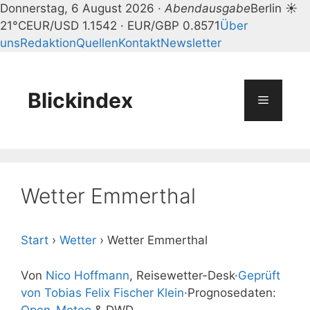
Donnerstag, 6 August 2026 ·
Abendausgabe
Berlin ☀
21°C
EUR/USD 1.1542 · EUR/GBP 0.8571
Über
uns
Redaktion
Quellen
Kontakt
Newsletter
Zum
Inhalt
springen
Blickindex
Menü
Wetter Emmerthal
Start
›
Wetter
›
Wetter Emmerthal
Von
Nico Hoffmann
, Reisewetter-Desk
·
Geprüft
von Tobias Felix Fischer Klein
·
Prognosedaten:
Open-Meteo
& DWD