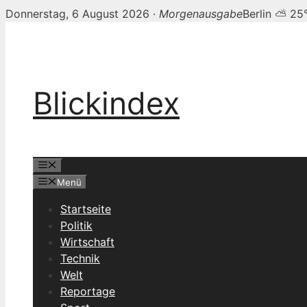
Donnerstag, 6 August 2026 ·
Morgenausgabe
Berlin ⛅ 25
Zum
Inhalt
springen
Blickindex
Menü
Menü
Startseite
Politik
Wirtschaft
Technik
Welt
Reportage