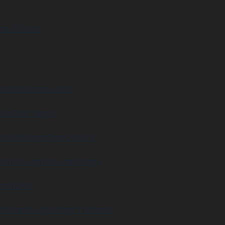
na Südtirol
desheim
Bernau Berlin
eiz
Stadthagen
ach
Böblingen
Sprockhövel
nd
Duisburg
Toskana
Spenge
rca
Türkei
reb
Hamburg
Stuttgart Münster