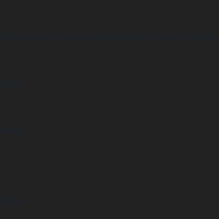
Wetter nach Ort
›
Regionen & Bundesländer
›
Sonne & Mittelm
Berlin
khövel
Münster