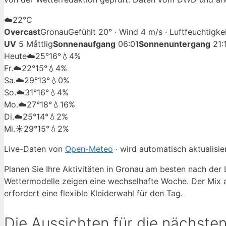
☁️
22°
C
Overcast
Gronau
Gefühlt 20° · Wind 4 m/s · Luftfeuchtigk
UV
5 Måttlig
Sonnenaufgang
06:01
Sonnenuntergang
21:
Heute
☁️
25°
16°
💧4%
Fr.
☁️
22°
15°
💧4%
Sa.
☁️
29°
13°
💧0%
So.
☁️
31°
16°
💧4%
Mo.
☁️
27°
18°
💧16%
Di.
☁️
25°
14°
💧2%
Mi.
☀️
29°
15°
💧2%
Live-Daten von
Open-Meteo
· wird automatisch aktualisier
Planen Sie Ihre Aktivitäten in Gronau am besten nach der
Wettermodelle zeigen eine wechselhafte Woche. Der Mix 
erfordert eine flexible Kleiderwahl für den Tag.
Die Aussichten für die nächste