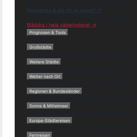
Sri Lanka
Kap Verde
Malediven
Dubai
Pattaya
Skigebiete & wo ist es warm? →
Gran Canaria
Palma Mallorca
Kroatien
Ibiza
Schen
Bläddra i hela väderindexet →
Prognosen & Tools
Prognosen & Tools →
Großstädte
Großstädte →
Hannover
Bremen
Schweinfurt
Hil
Weitere Städte
Weitere Städte →
Nettetal
Esslingen
Wismar
Schw
Wetter nach Ort
Wetter nach Ort →
Schwerin
Crimmitschau
Biber
Regionen & Bundesländer
Regionen & Bundesländer →
Neutraubling
Saarla
Sonne & Mittelmeer
Sonne & Mittelmeer →
Side
Kanaren
Sizilien
Mallo
Europa-Städtereisen
Europa-Städtereisen →
München
Düsseldorf
Zag
Fernreisen