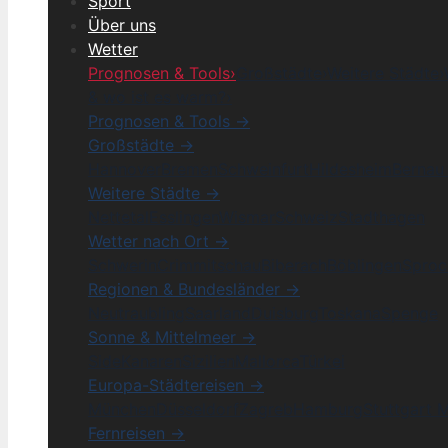
Sport
Über uns
Wetter
Prognosen & Tools
›
Großstädte
›
Weitere Städte
›
& wo ist es warm?
›
Prognosen & Tools →
Großstädte →
Hannover
Bremen
Schweinfurt
Hildesheim
Bernau 
Weitere Städte →
Nettetal
Esslingen
Wismar
Schweiz
Stadthagen
Wetter nach Ort →
Schwerin
Crimmitschau
Biberach
Böblingen
Sproc
Regionen & Bundesländer →
Neutraubling
Saarland
Duisburg
Toskana
Spenge
Sonne & Mittelmeer →
Side
Kanaren
Sizilien
Mallorca
Türkei
Europa-Städtereisen →
München
Düsseldorf
Zagreb
Hamburg
Stuttgart 
Fernreisen →