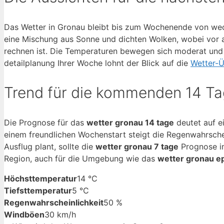
Das Wetter in Gronau bleibt bis zum Wochenende von wech
eine Mischung aus Sonne und dichten Wolken, wobei vor 
rechnen ist. Die Temperaturen bewegen sich moderat und 
detailplanung Ihrer Woche lohnt der Blick auf die
Wetter-Ü
Trend für die kommenden 14 T
Die Prognose für das
wetter gronau 14 tage
deutet auf e
einem freundlichen Wochenstart steigt die Regenwahrsche
Ausflug plant, sollte die
wetter gronau 7 tage
Prognose im
Region, auch für die Umgebung wie das
wetter gronau e
Höchsttemperatur
14 °C
Tiefsttemperatur
5 °C
Regenwahrscheinlichkeit
50 %
Windböen
30 km/h