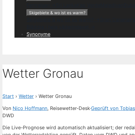
Fernreisen →
Sri Lanka
Kap Verde
Malediven
Duba
Skigebiete & wo ist es warm?
Skigebiete & wo ist es warm? →
Gran Canaria
Pa
Bläddra i hela väderindexet →
Synonyme
Wetter Gronau
Start
›
Wetter
›
Wetter Gronau
Von
Nico Hoffmann
, Reisewetter-Desk
·
Geprüft von Tobias 
DWD
Die Live-Prognose wird automatisch aktualisiert; der red
von der Wetterredaktion geprüft. Daten vom DWD und an