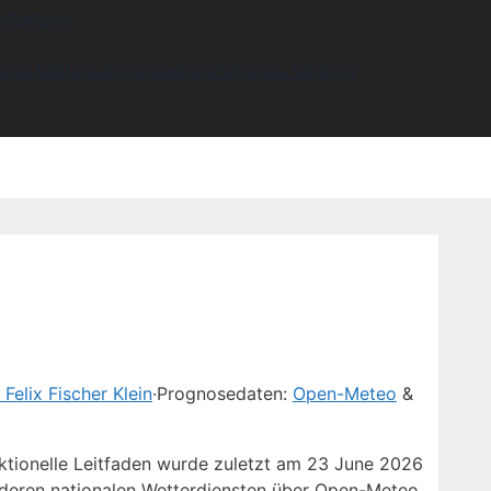
i
Pattaya
lma Mallorca
Kroatien
Ibiza
Schenna Südtirol
Felix Fischer Klein
·
Prognosedaten:
Open-Meteo
&
aktionelle Leitfaden wurde zuletzt am 23 June 2026
deren nationalen Wetterdiensten über Open-Meteo.