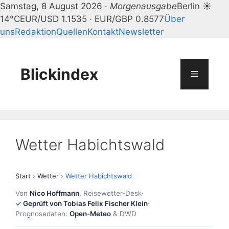
Samstag, 8 August 2026 ·
Morgenausgabe
Berlin ☀
14°C
EUR/USD 1.1535 · EUR/GBP 0.8577
Über
uns
Redaktion
Quellen
Kontakt
Newsletter
Zum
Inhalt
springen
Blickindex
Menü
Wetter Habichtswald
Start
›
Wetter
›
Wetter Habichtswald
Von
Nico Hoffmann
, Reisewetter-Desk
·
Geprüft von Tobias Felix Fischer Klein
·
Prognosedaten:
Open-Meteo
& DWD