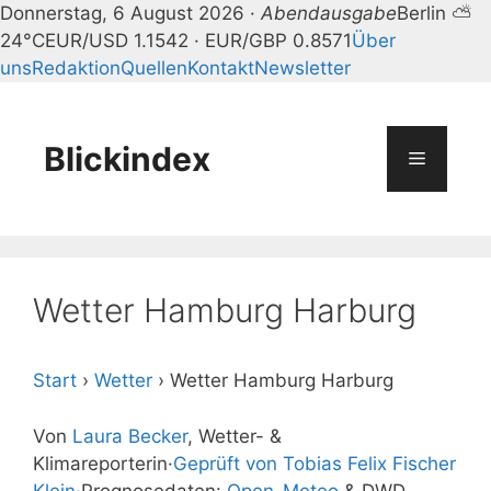
Donnerstag, 6 August 2026 ·
Abendausgabe
Berlin ⛅
24°C
EUR/USD 1.1542 · EUR/GBP 0.8571
Über
uns
Redaktion
Quellen
Kontakt
Newsletter
Zum
Inhalt
springen
Blickindex
Menü
Wetter Hamburg Harburg
Start
›
Wetter
›
Wetter Hamburg Harburg
Von
Laura Becker
, Wetter- &
Klimareporterin
·
Geprüft von Tobias Felix Fischer
Klein
·
Prognosedaten:
Open-Meteo
& DWD