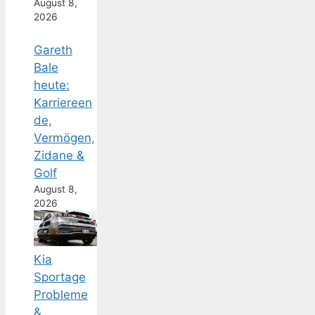
August 8,
2026
Gareth
Bale
heute:
Karriereen
de,
Vermögen,
Zidane &
Golf
August 8,
2026
Kia
Sportage
Probleme
&