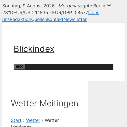
Sonntag, 9 August 2026 ·
Morgenausgabe
Berlin ☀
23°C
EUR/USD 1.1535 · EUR/GBP 0.8577
Über
uns
Redaktion
Quellen
Kontakt
Newsletter
Zum
Inhalt
springen
Blickindex
Menü
Wetter Meitingen
Start
›
Wetter
›
Wetter