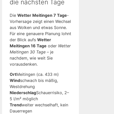
die nächsten Tage
Die
Wetter Meitingen 7 Tage
-
Vorhersage zeigt einen Wechsel
aus Wolken und etwas Sonne.
Für eine genauere Planung lohnt
der Blick aufs
Wetter
Meitingen 16 Tage
oder
Wetter
Meitingen 30 Tage
– je
nachdem, wie weit Sie
vorausdenken.
Ort
Meitingen (ca. 433 m)
Wind
schwach bis mäßig,
Westdrehung
Niederschlag
Schauerrisiko, 2–
5 l/m² möglich
Trend
weiter wechselhaft, kein
Dauerregen