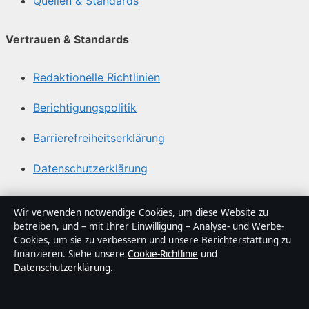
Quellen & Standards
Vertrauen & Standards
Redaktionelle Richtlinien
Berichtigungspolitik
Barrierefreiheitserklärung
Datenschutzerklärung
Über Blickindex in Kürze
Wir verwenden notwendige Cookies, um diese Website zu
betreiben, und – mit Ihrer Einwilligung – Analyse- und Werbe-
Blickindex ist ein unabhängiger digitaler
Cookies, um sie zu verbessern und unsere Berichterstattung zu
Nachrichtenanbieter mit Fokus auf Politik, Wirtschaft,
finanzieren. Siehe unsere
Cookie-Richtlinie
und
Datenschutzerklärung
.
Technik und Gesellschaft in Deutschland. Jeder Artikel
trägt eine Byline, wird von einem Redakteur geprüft und
vor der Veröffentlichung faktengecheckt.