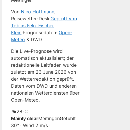
Meitingen
Von
Nico Hoffmann
,
Reisewetter-Desk
·
Geprüft von
Tobias Felix Fischer
Klein
·
Prognosedaten:
Open-
Meteo
& DWD
Die Live-Prognose wird
automatisch aktualisiert; der
redaktionelle Leitfaden wurde
zuletzt am 23 June 2026 von
der Wetterredaktion geprüft.
Daten vom DWD und anderen
nationalen Wetterdiensten über
Open-Meteo.
🌤️
28°
C
Mainly clear
Meitingen
Gefühlt
30° · Wind 2 m/s ·