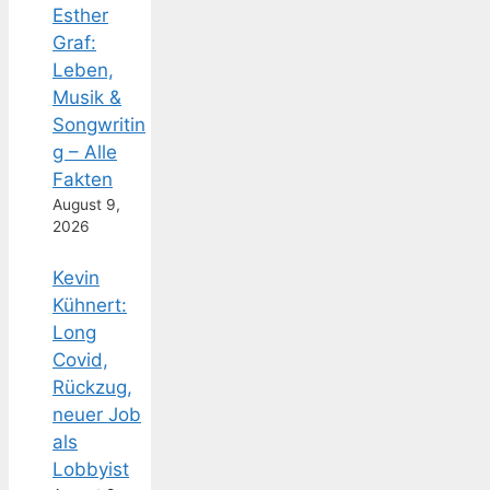
Esther
Graf:
Leben,
Musik &
Songwritin
g – Alle
Fakten
August 9,
2026
Kevin
Kühnert:
Long
Covid,
Rückzug,
neuer Job
als
Lobbyist