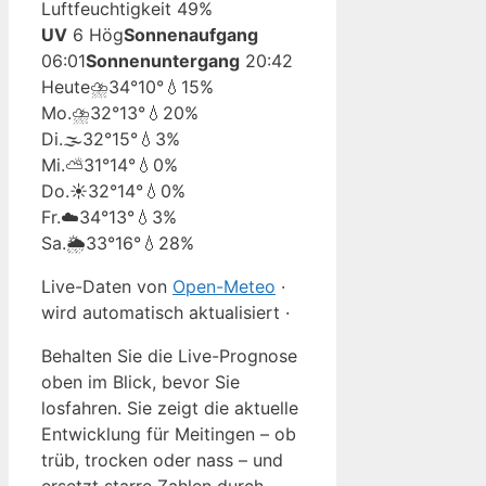
Luftfeuchtigkeit 49%
UV
6 Hög
Sonnenaufgang
06:01
Sonnenuntergang
20:42
Heute
⛈️
34°
10°
💧15%
Mo.
⛈️
32°
13°
💧20%
Di.
🌫️
32°
15°
💧3%
Mi.
⛅
31°
14°
💧0%
Do.
☀️
32°
14°
💧0%
Fr.
☁️
34°
13°
💧3%
Sa.
🌦️
33°
16°
💧28%
Live-Daten von
Open-Meteo
·
wird automatisch aktualisiert ·
Behalten Sie die Live-Prognose
oben im Blick, bevor Sie
losfahren. Sie zeigt die aktuelle
Entwicklung für Meitingen – ob
trüb, trocken oder nass – und