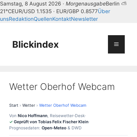
Samstag, 8 August 2026 ·
Morgenausgabe
Berlin ⛅
21°C
EUR/USD 1.1535 · EUR/GBP 0.8577
Über
uns
Redaktion
Quellen
Kontakt
Newsletter
Zum
Inhalt
springen
Blickindex
Menü
Wetter Oberhof Webcam
Start
›
Wetter
›
Wetter Oberhof Webcam
Von
Nico Hoffmann
, Reisewetter-Desk
·
Geprüft von Tobias Felix Fischer Klein
·
Prognosedaten:
Open-Meteo
& DWD