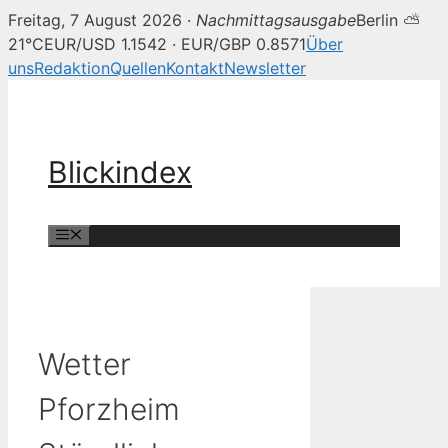
Freitag, 7 August 2026 ·
Nachmittagsausgabe
Berlin ⛅
21°C
EUR/USD 1.1542 · EUR/GBP 0.8571
Über
uns
Redaktion
Quellen
Kontakt
Newsletter
Zum
Inhalt
springen
Blickindex
Menü
Wetter
Pforzheim