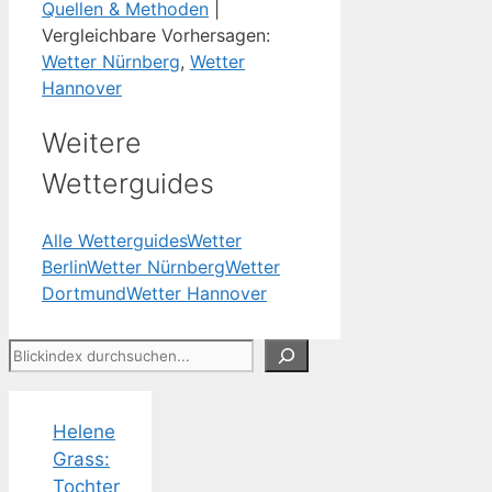
Quellen & Methoden
|
Vergleichbare Vorhersagen:
Wetter Nürnberg
,
Wetter
Hannover
Weitere
Wetterguides
Alle Wetterguides
Wetter
Berlin
Wetter Nürnberg
Wetter
Dortmund
Wetter Hannover
Suchen
Helene
Grass:
Tochter