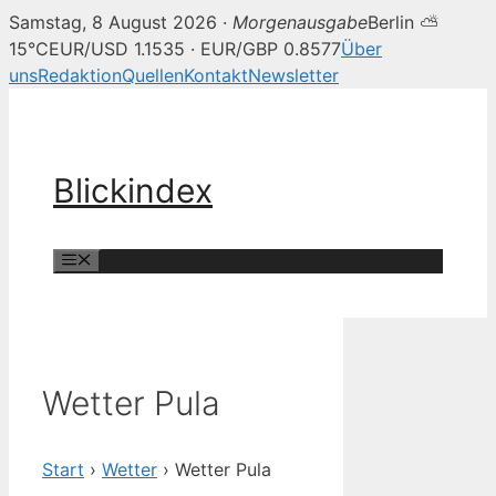
Samstag, 8 August 2026 ·
Morgenausgabe
Berlin ⛅
15°C
EUR/USD 1.1535 · EUR/GBP 0.8577
Über
uns
Redaktion
Quellen
Kontakt
Newsletter
Zum
Inhalt
springen
Blickindex
Menü
Wetter Pula
Start
›
Wetter
›
Wetter Pula