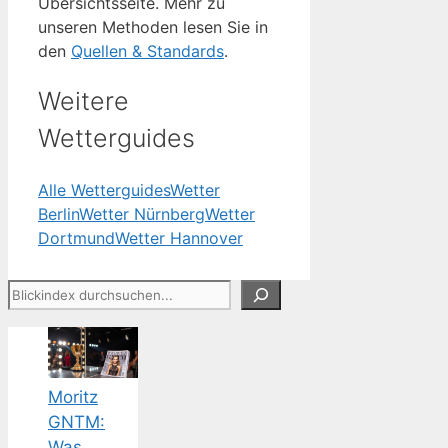
Übersichtsseite. Mehr zu
unseren Methoden lesen Sie in
den
Quellen & Standards
.
Weitere
Wetterguides
Alle Wetterguides
Wetter
Berlin
Wetter Nürnberg
Wetter
Dortmund
Wetter Hannover
Suchen
Moritz
GNTM:
Was