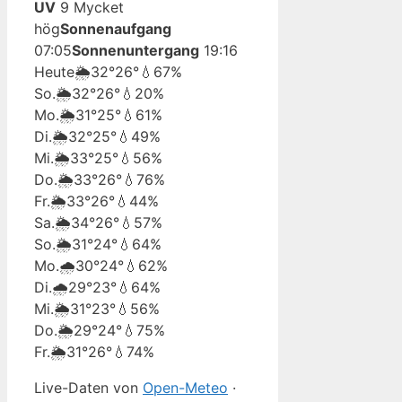
UV
9 Mycket
hög
Sonnenaufgang
07:05
Sonnenuntergang
19:16
Heute
🌦️
32°
26°
💧67%
So.
🌦️
32°
26°
💧20%
Mo.
🌦️
31°
25°
💧61%
Di.
🌦️
32°
25°
💧49%
Mi.
🌦️
33°
25°
💧56%
Do.
🌦️
33°
26°
💧76%
Fr.
🌦️
33°
26°
💧44%
Sa.
🌦️
34°
26°
💧57%
So.
🌦️
31°
24°
💧64%
Mo.
🌧️
30°
24°
💧62%
Di.
🌧️
29°
23°
💧64%
Mi.
🌦️
31°
23°
💧56%
Do.
🌦️
29°
24°
💧75%
Fr.
🌦️
31°
26°
💧74%
Live-Daten von
Open-Meteo
·