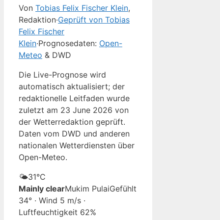
Von
Tobias Felix Fischer Klein
,
Redaktion
·
Geprüft von Tobias
Felix Fischer
Klein
·
Prognosedaten:
Open-
Meteo
& DWD
Die Live-Prognose wird
automatisch aktualisiert; der
redaktionelle Leitfaden wurde
zuletzt am 23 June 2026 von
der Wetterredaktion geprüft.
Daten vom DWD und anderen
nationalen Wetterdiensten über
Open-Meteo.
🌤️
31°
C
Mainly clear
Mukim Pulai
Gefühlt
34° · Wind 5 m/s ·
Luftfeuchtigkeit 62%