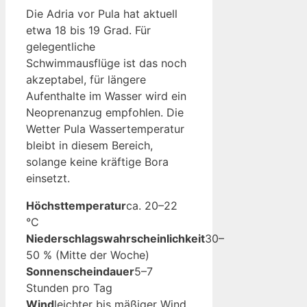
Die Adria vor Pula hat aktuell
etwa 18 bis 19 Grad. Für
gelegentliche
Schwimmausflüge ist das noch
akzeptabel, für längere
Aufenthalte im Wasser wird ein
Neoprenanzug empfohlen. Die
Wetter Pula Wassertemperatur
bleibt in diesem Bereich,
solange keine kräftige Bora
einsetzt.
Höchsttemperatur
ca. 20–22
°C
Niederschlagswahrscheinlichkeit
30–
50 % (Mitte der Woche)
Sonnenscheindauer
5–7
Stunden pro Tag
Wind
leichter bis mäßiger Wind