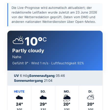
Die Live-Prognose wird automatisch aktualisiert; der
redaktionelle Leitfaden wurde zuletzt am 23 June 2026
von der Wetterredaktion geprüft. Daten vom DWD und
anderen nationalen Wetterdiensten über Open-Meteo.
⛅
10°
C
Partly cloudy
Nahe
Gefühlt 9° · Wind 1 m/s · Luftfeuchtigkeit 92%
UV
6 Hög
Sonnenaufgang
05:46
Sonnenuntergang
21:04
HEUTE
SO.
MO.
DI.
☁️
☁️
🌦️
⛅
24°
29°
20°
20°
10°
13°
13°
10°