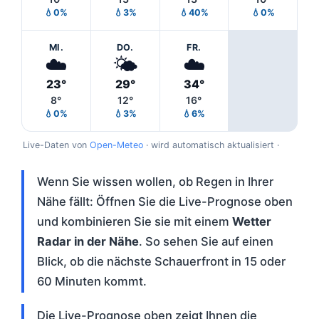
💧0%
💧3%
💧40%
💧0%
MI.
DO.
FR.
☁️
🌤️
☁️
23°
29°
34°
8°
12°
16°
💧0%
💧3%
💧6%
Live-Daten von
Open-Meteo
· wird automatisch aktualisiert ·
Wenn Sie wissen wollen, ob Regen in Ihrer
Nähe fällt: Öffnen Sie die Live-Prognose oben
und kombinieren Sie sie mit einem
Wetter
Radar in der Nähe
. So sehen Sie auf einen
Blick, ob die nächste Schauerfront in 15 oder
60 Minuten kommt.
Die Live-Prognose oben zeigt Ihnen die