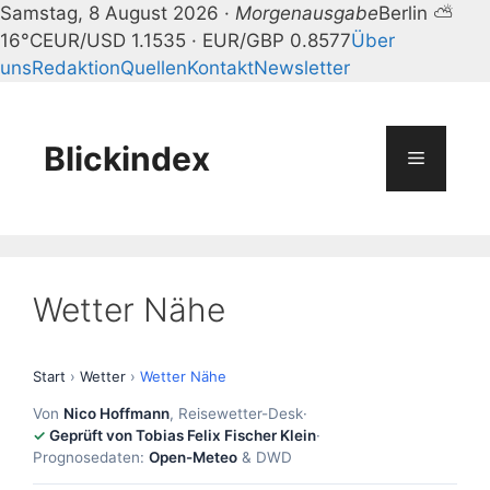
Samstag, 8 August 2026 ·
Morgenausgabe
Berlin ⛅
16°C
EUR/USD 1.1535 · EUR/GBP 0.8577
Über
uns
Redaktion
Quellen
Kontakt
Newsletter
Zum
Inhalt
springen
Blickindex
Menü
Wetter Nähe
Start
›
Wetter
›
Wetter Nähe
Von
Nico Hoffmann
, Reisewetter-Desk
·
Geprüft von Tobias Felix Fischer Klein
·
Prognosedaten:
Open-Meteo
& DWD