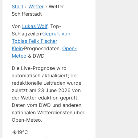
Start
›
Wetter
›
Wetter
Schifferstadt
Von
Lukas Wolf
, Top-
Schlagzeilen
·
Geprüft von
Tobias Felix Fischer
Klein
·
Prognosedaten:
Open-
Meteo
& DWD
Die Live-Prognose wird
automatisch aktualisiert; der
redaktionelle Leitfaden wurde
zuletzt am 23 June 2026 von
der Wetterredaktion geprüft.
Daten vom DWD und anderen
nationalen Wetterdiensten über
Open-Meteo.
☀️
19°
C