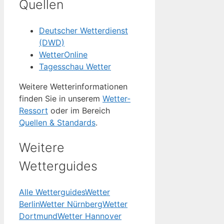
Quellen
Deutscher Wetterdienst
(DWD)
WetterOnline
Tagesschau Wetter
Weitere Wetterinformationen
finden Sie in unserem
Wetter-
Ressort
oder im Bereich
Quellen & Standards
.
Weitere
Wetterguides
Alle Wetterguides
Wetter
Berlin
Wetter Nürnberg
Wetter
Dortmund
Wetter Hannover