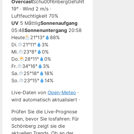
Overcast
Schu00f6nberg
Gefühlt
19° · Wind 2 m/s ·
Luftfeuchtigkeit 70%
UV
5 Måttlig
Sonnenaufgang
05:48
Sonnenuntergang
20:58
Heute
21°
13°
88%
Di.
21°
11°
3%
Mi.
23°
8°
0%
Do.
28°
11°
0%
Fr.
34°
16°
3%
Sa.
25°
18°
18%
So.
23°
15°
14%
Live-Daten von
Open-Meteo
·
wird automatisch aktualisiert ·
Prüfen Sie die Live-Prognose
oben, bevor Sie losfahren: Für
Schönberg zeigt sie die
aktuellen Trends. Ob an der