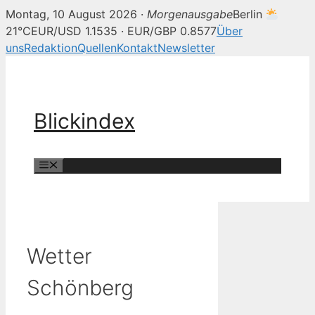
Montag, 10 August 2026 ·
Morgenausgabe
Berlin
21°C
EUR/USD 1.1535 · EUR/GBP 0.8577
Über
uns
Redaktion
Quellen
Kontakt
Newsletter
Zum
Inhalt
springen
Blickindex
Menü
Wetter
Schönberg