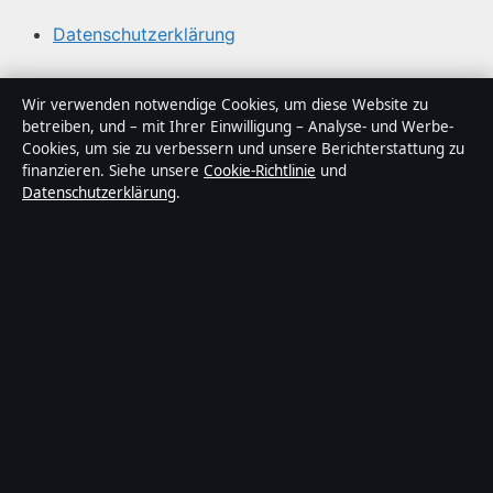
Datenschutzerklärung
Über Blickindex in Kürze
Wir verwenden notwendige Cookies, um diese Website zu
betreiben, und – mit Ihrer Einwilligung – Analyse- und Werbe-
Blickindex ist ein unabhängiger digitaler
Cookies, um sie zu verbessern und unsere Berichterstattung zu
Nachrichtenanbieter mit Fokus auf Politik, Wirtschaft,
finanzieren. Siehe unsere
Cookie-Richtlinie
und
Datenschutzerklärung
.
Technik und Gesellschaft in Deutschland. Jeder Artikel
trägt eine Byline, wird von einem Redakteur geprüft und
vor der Veröffentlichung faktengecheckt.
Die Inhalte dienen ausschließlich der allgemeinen
Information. Allgemeine Anfragen:
info@blickindex.de
.
Berichtigungen:
corrections@blickindex.de
.
Herausgeber:
Rhein Media Ltd., Gibraltar ·
Verantwortlicher Herausgeber:
Thomas Weber,
Chefredakteur · Companies House Gibraltar 132410