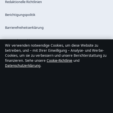
Redaktionelle Richtlinien
Berichtigungspolitik
Barrierefreiheitserklärung
Datenschutzerklärung
Wir verwenden notwendige Cookies, um diese Website zu
betreiben, und – mit Ihrer Einwilligung – Analyse- und Werbe-
Cookies, um sie zu verbessern und unsere Berichterstattung zu
finanzieren. Siehe unsere
Cookie-Richtlinie
und
Über Blickindex in Kürze
Datenschutzerklärung
.
Blickindex ist ein unabhängiger digitaler Nachrichtenanbieter mit
Fokus auf Politik, Wirtschaft, Technik und Gesellschaft in
Deutschland. Jeder Artikel trägt eine Byline, wird von einem
Redakteur geprüft und vor der Veröffentlichung faktengecheckt.
Die Inhalte dienen ausschließlich der allgemeinen
Information. Allgemeine Anfragen:
info@blickindex.de
. Berichtigungen: