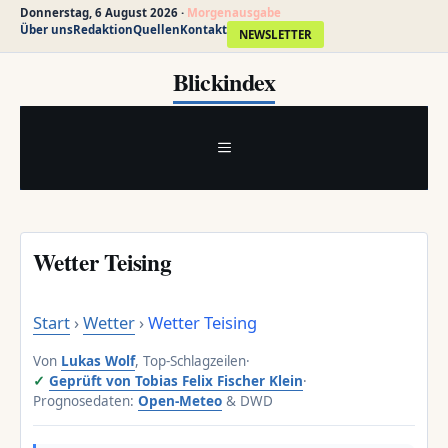
Donnerstag, 6 August 2026 ·
Morgenausgabe
Über uns
Redaktion
Quellen
Kontakt
NEWSLETTER
Zum
Blickindex
Inhalt
springen
MENÜ
Wetter Teising
Start
›
Wetter
›
Wetter Teising
Von
Lukas Wolf
, Top-Schlagzeilen
·
Geprüft von Tobias Felix Fischer Klein
·
Prognosedaten:
Open-Meteo
& DWD