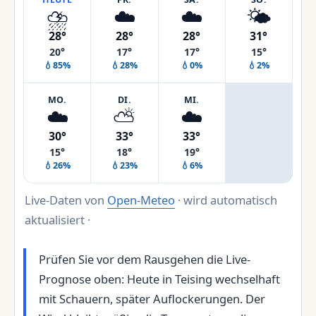
⛈️
☁️
☁️
🌤️
28°
28°
28°
31°
20°
17°
17°
15°
💧85%
💧28%
💧0%
💧2%
MO.
DI.
MI.
☁️
⛅
☁️
30°
33°
33°
15°
18°
19°
💧26%
💧23%
💧6%
Live-Daten von
Open-Meteo
· wird automatisch
aktualisiert ·
Prüfen Sie vor dem Rausgehen die Live-
Prognose oben: Heute in Teising wechselhaft
mit Schauern, später Auflockerungen. Der