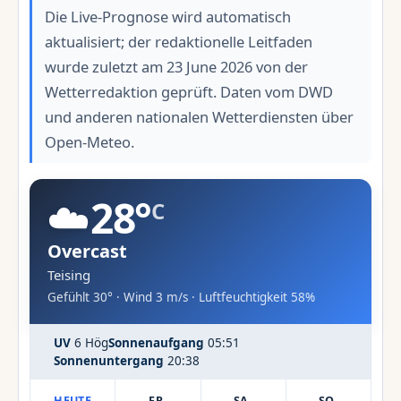
Die Live-Prognose wird automatisch
aktualisiert; der redaktionelle Leitfaden
wurde zuletzt am 23 June 2026 von der
Wetterredaktion geprüft. Daten vom DWD
und anderen nationalen Wetterdiensten über
Open-Meteo.
☁️
28°
C
Overcast
Teising
Gefühlt 30° · Wind 3 m/s · Luftfeuchtigkeit 58%
UV
6 Hög
Sonnenaufgang
05:51
Sonnenuntergang
20:38
HEUTE
FR.
SA.
SO.