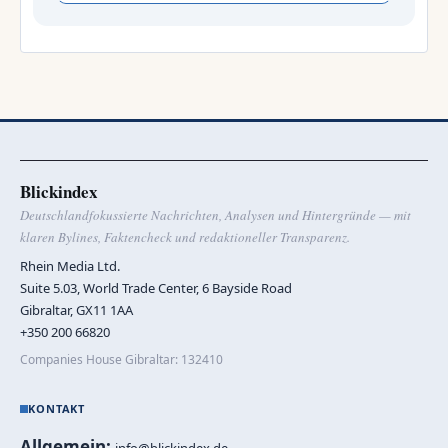
Blickindex
Deutschlandfokussierte Nachrichten, Analysen und Hintergründe — mit
klaren Bylines, Faktencheck und redaktioneller Transparenz.
Rhein Media Ltd.
Suite 5.03, World Trade Center, 6 Bayside Road
Gibraltar, GX11 1AA
+350 200 66820
Companies House Gibraltar: 132410
KONTAKT
Allgemein:
info@blickindex.de