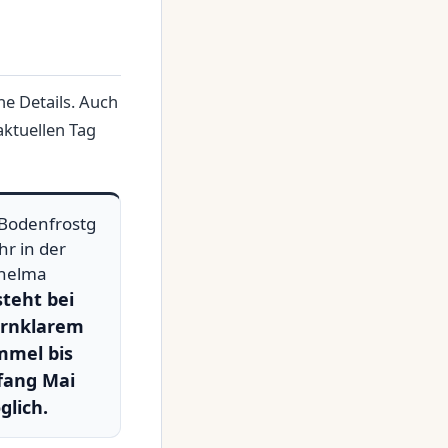
he Details. Auch
aktuellen Tag
Bodenfrostg
hr in der
helma
teht bei
ernklarem
mmel bis
fang Mai
lich.