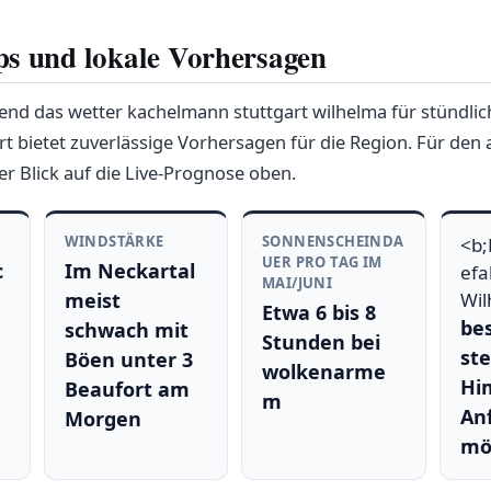
s und lokale Vorhersagen
end das wetter kachelmann stuttgart wilhelma für stündlic
rt bietet zuverlässige Vorhersagen für die Region. Für den 
er Blick auf die Live-Prognose oben.
WINDSTÄRKE
SONNENSCHEINDA
<b;
UER PRO TAG IM
c
Im Neckartal
efa
MAI/JUNI
meist
Wil
Etwa 6 bis 8
bes
schwach mit
Stunden bei
st
Böen unter 3
wolkenarme
Hi
Beaufort am
m
An
Morgen
mög