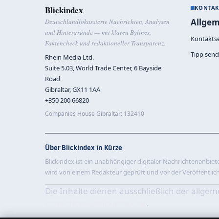
Blickindex
KONTAK
Allgem
Deutschlandfokussierte Nachrichten, Analysen
und Hintergründe — mit klaren Bylines,
Kontaktse
Faktencheck und redaktioneller Transparenz.
Tipp sen
Rhein Media Ltd.
Suite 5.03, World Trade Center, 6 Bayside
Road
Gibraltar, GX11 1AA
+350 200 66820
Companies House Gibraltar: 132410
Über Blickindex in Kürze
Blickindex ist ein unabhängiger digitaler Nachrichtenanbieter
wird von einem Redakteur geprüft und vor der Veröffentlic
Die Inhalte dienen ausschließlich der allg
corrections@blickindex.de
.