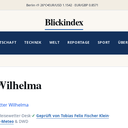
Berlin ⛅ 26°C
EUR/USD 1.1542 · EUR/GBP 0.8571
Blickindex
TSCHAFT
TECHNIK
WELT
REPORTAGE
SPORT
ÜBER
Wilhelma
ter Wilhelma
 Reisewetter-Desk
·
Geprüft von Tobias Felix Fischer Klein
·
-Meteo
& DWD