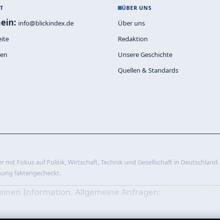
T
ÜBER UNS
ein:
info@blickindex.de
Über uns
ite
Redaktion
den
Unsere Geschichte
Quellen & Standards
 mit Fokus auf Politik, Wirtschaft, Technik und Gesellschaft in Deutschland. J
hung faktengecheckt.
emeinen Information. Allgemeine Anfragen:
info@blickind