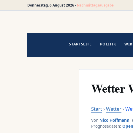
Donnerstag, 6 August 2026 ·
Nachmittagsausgabe
Zum
Inhalt
springen
STARTSEITE
POLITIK
WIR
Wetter 
Start
›
Wetter
›
Wet
Von
Nico Hoffmann
,
Prognosedaten:
Open