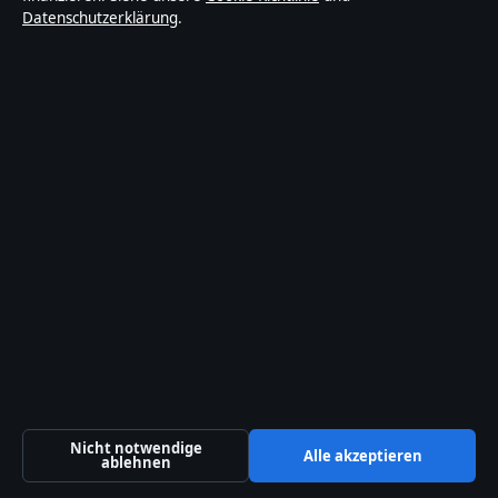
Redaktionelle Richtlinien
Datenschutzerklärung
.
Berichtigungspolitik
Barrierefreiheitserklärung
Datenschutzerklärung
Über Blickindex in Kürze
Blickindex ist ein unabhängiger digitaler
Nachrichtenanbieter mit Fokus auf Politik, Wirtschaft,
Technik und Gesellschaft in Deutschland. Jeder Artikel
trägt eine Byline, wird von einem Redakteur geprüft
und vor der Veröffentlichung faktengecheckt.
Die Inhalte dienen ausschließlich der allgemeinen
Nicht notwendige
Alle akzeptieren
ablehnen
Information. Allgemeine Anfragen:
info@blickindex.de
.