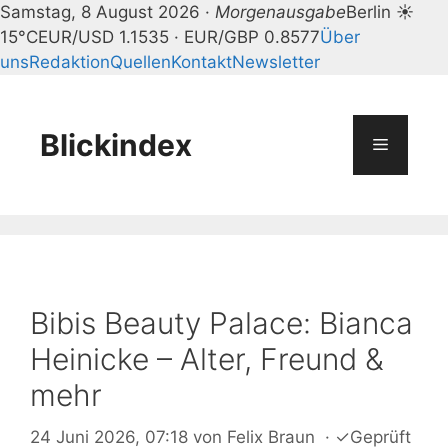
Samstag, 8 August 2026 ·
Morgenausgabe
Berlin ☀
15°C
EUR/USD 1.1535 · EUR/GBP 0.8577
Über
uns
Redaktion
Quellen
Kontakt
Newsletter
Zum
Inhalt
springen
Blickindex
Menü
Bibis Beauty Palace: Bianca
Heinicke – Alter, Freund &
mehr
24 Juni 2026, 07:18
von
Felix Braun
·
✓
Geprüft