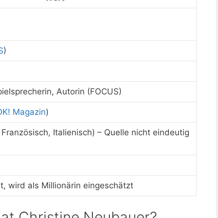
S
)
pielsprecherin, Autorin (FOCUS)
OK! Magazin
)
 Französisch, Italienisch) – Quelle nicht eindeutig
gt, wird als Millionärin eingeschätzt
hat Christine Neubauer?