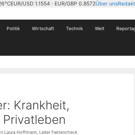
26°C
EUR/USD 1.1554 · EUR/GBP 0.8572
Über uns
Redakt
Politik
Wirtschaft
Technik
Welt
Reporta
r: Krankheit,
 Privatleben
on
Laura Hoffmann
, Leiter Faktencheck