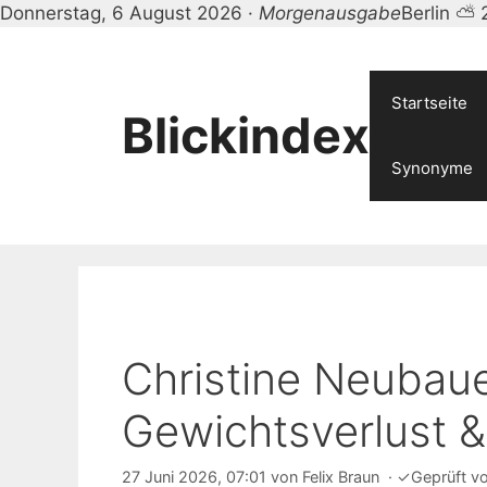
Donnerstag, 6 August 2026 ·
Morgenausgabe
Berlin ⛅ 
Zum
Inhalt
springen
Startseite
Blickindex
Synonyme
Christine Neubaue
Gewichtsverlust &
27 Juni 2026, 07:01
von
Felix Braun
·
✓
Geprüft v