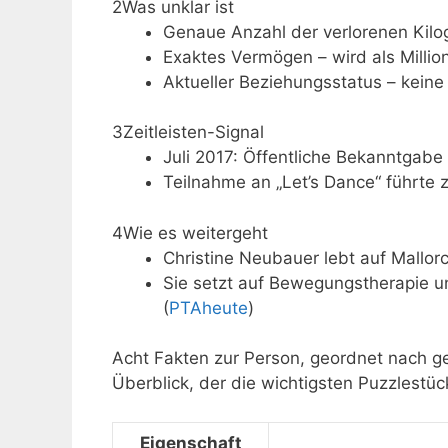
2
Was unklar ist
Genaue Anzahl der verlorenen Kilo
Exaktes Vermögen – wird als Million
Aktueller Beziehungsstatus – keine
3
Zeitleisten-Signal
Juli 2017: Öffentliche Bekanntgab
Teilnahme an „Let’s Dance“ führte
4
Wie es weitergeht
Christine Neubauer lebt auf Mallorc
Sie setzt auf Bewegungstherapie 
(
PTAheute
)
Acht Fakten zur Person, geordnet nach g
Überblick, der die wichtigsten Puzzlestüc
Eigenschaft