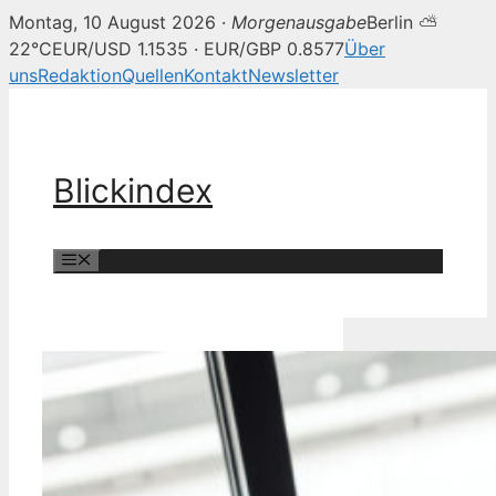
Montag, 10 August 2026 ·
Morgenausgabe
Berlin ⛅
22°C
EUR/USD 1.1535 · EUR/GBP 0.8577
Über
uns
Redaktion
Quellen
Kontakt
Newsletter
Zum
Inhalt
springen
Blickindex
Menü