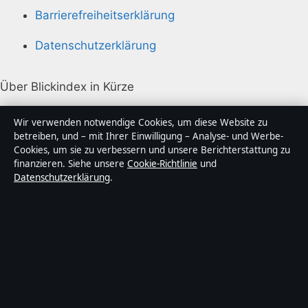
Barrierefreiheitserklärung
Datenschutzerklärung
Über Blickindex in Kürze
Blickindex ist ein unabhängiger digitaler
Wir verwenden notwendige Cookies, um diese Website zu
Nachrichtenanbieter mit Fokus auf Politik, Wirtschaft,
betreiben, und – mit Ihrer Einwilligung – Analyse- und Werbe-
Cookies, um sie zu verbessern und unsere Berichterstattung zu
Technik und Gesellschaft in Deutschland. Jeder Artikel
finanzieren. Siehe unsere
Cookie-Richtlinie
und
trägt eine Byline, wird von einem Redakteur geprüft
Datenschutzerklärung
.
und vor der Veröffentlichung faktengecheckt.
Die Inhalte dienen ausschließlich der allgemeinen
Information. Allgemeine Anfragen:
info@blickindex.de
.
Berichtigungen:
corrections@blickindex.de
.