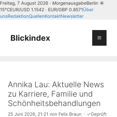
Freitag, 7 August 2026 ·
Morgenausgabe
Berlin ☀
15°C
EUR/USD 1.1542 · EUR/GBP 0.8571
Über
uns
Redaktion
Quellen
Kontakt
Newsletter
Zum
Inhalt
springen
Blickindex
Menü
Annika Lau: Aktuelle News
zu Karriere, Familie und
Schönheitsbehandlungen
25 Juni 2026, 21:21
von
Felix Braun
·
✓
Geprüft