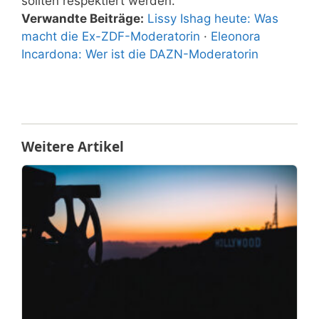
sollten respektiert werden.
Verwandte Beiträge:
Lissy Ishag heute: Was
macht die Ex-ZDF-Moderatorin
·
Eleonora
Incardona: Wer ist die DAZN-Moderatorin
Weitere Artikel