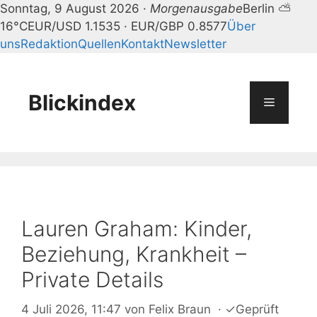
Sonntag, 9 August 2026 ·
Morgenausgabe
Berlin ⛅
16°C
EUR/USD 1.1535 · EUR/GBP 0.8577
Über
uns
Redaktion
Quellen
Kontakt
Newsletter
Zum
Inhalt
springen
Blickindex
Menü
Lauren Graham: Kinder,
Beziehung, Krankheit –
Private Details
4 Juli 2026, 11:47
von
Felix Braun
·
✓
Geprüft