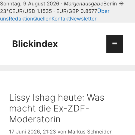
Sonntag, 9 August 2026 ·
Morgenausgabe
Berlin ☀
23°C
EUR/USD 1.1535 · EUR/GBP 0.8577
Über
uns
Redaktion
Quellen
Kontakt
Newsletter
Zum
Inhalt
springen
Blickindex
Menü
Lissy Ishag heute: Was
macht die Ex-ZDF-
Moderatorin
17 Juni 2026, 21:23
von
Markus Schneider