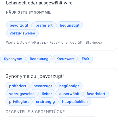
behandelt oder ausgewählt wird.
HÄUFIGSTE SYNONYME:
bevorzugt
präferiert
begünstigt
vorzugsweise
Wortart: Adjektiv/Partizip · Redaktionell geprüft · Blickindex
Synonyme
Bedeutung
Kreuzwort
FAQ
Synonyme zu „bevorzugt“
präferiert
bevorzugt
begünstigt
vorzugsweise
lieber
auserwählt
favorisiert
privilegiert
erstrangig
hauptsächlich
GEGENTEILE & GEGENSTÜCKE