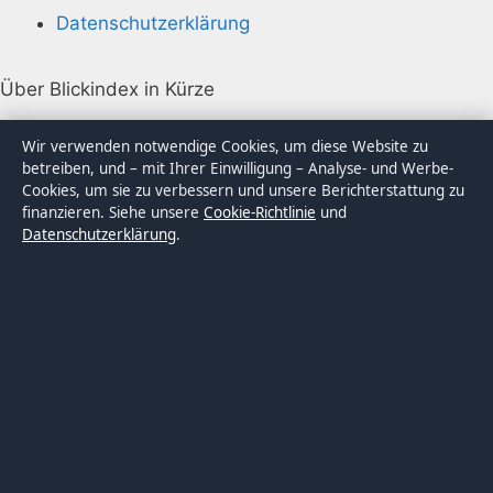
Datenschutzerklärung
Über Blickindex in Kürze
Blickindex ist ein unabhängiger digitaler
Wir verwenden notwendige Cookies, um diese Website zu
Nachrichtenanbieter mit Fokus auf Politik, Wirtschaft,
betreiben, und – mit Ihrer Einwilligung – Analyse- und Werbe-
Cookies, um sie zu verbessern und unsere Berichterstattung zu
Technik und Gesellschaft in Deutschland. Jeder Artikel
finanzieren. Siehe unsere
Cookie-Richtlinie
und
trägt eine Byline, wird von einem Redakteur geprüft
Datenschutzerklärung
.
und vor der Veröffentlichung faktengecheckt.
Die Inhalte dienen ausschließlich der allgemeinen
Information. Allgemeine Anfragen:
info@blickindex.de
.
Berichtigungen:
corrections@blickindex.de
.
Herausgeber:
Rhein Media Ltd., Gibraltar ·
Verantwortlicher Herausgeber:
Thomas Weber,