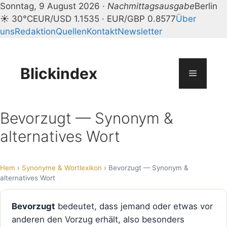
Sonntag, 9 August 2026 ·
Nachmittagsausgabe
Berlin
☀ 30°C
EUR/USD 1.1535 · EUR/GBP 0.8577
Über
uns
Redaktion
Quellen
Kontakt
Newsletter
Zum
Inhalt
springen
Blickindex
Menü
Bevorzugt — Synonym &
alternatives Wort
Hem
›
Synonyme & Wortlexikon
› Bevorzugt — Synonym &
alternatives Wort
Bevorzugt
bedeutet, dass jemand oder etwas vor
anderen den Vorzug erhält, also besonders