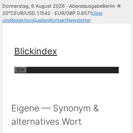
Donnerstag, 6 August 2026 ·
Abendausgabe
Berlin ☀
20°C
EUR/USD 1.1542 · EUR/GBP 0.8571
Über
uns
Redaktion
Quellen
Kontakt
Newsletter
Zum
Inhalt
springen
Blickindex
Menü
Eigene — Synonym &
alternatives Wort