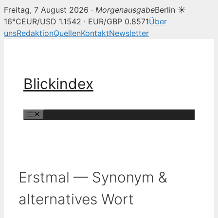
Freitag, 7 August 2026 ·
Morgenausgabe
Berlin ☀
16°C
EUR/USD 1.1542 · EUR/GBP 0.8571
Über
uns
Redaktion
Quellen
Kontakt
Newsletter
Zum
Inhalt
springen
Blickindex
Menü
Erstmal — Synonym &
alternatives Wort