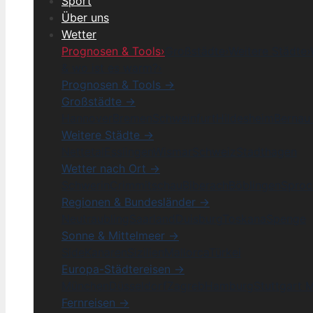
Sport
Über uns
Wetter
Prognosen & Tools
›
Großstädte
›
Weitere Städte
›
& wo ist es warm?
›
Prognosen & Tools →
Großstädte →
Hannover
Bremen
Schweinfurt
Hildesheim
Bernau 
Weitere Städte →
Nettetal
Esslingen
Wismar
Schweiz
Stadthagen
Wetter nach Ort →
Schwerin
Crimmitschau
Biberach
Böblingen
Sproc
Regionen & Bundesländer →
Neutraubling
Saarland
Duisburg
Toskana
Spenge
Sonne & Mittelmeer →
Side
Kanaren
Sizilien
Mallorca
Türkei
Europa-Städtereisen →
München
Düsseldorf
Zagreb
Hamburg
Stuttgart 
Fernreisen →