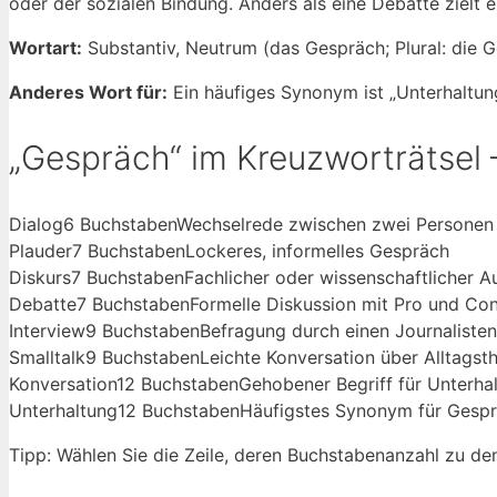
oder der sozialen Bindung. Anders als eine Debatte zielt e
Wortart:
Substantiv, Neutrum (das Gespräch; Plural: die 
Anderes Wort für:
Ein häufiges Synonym ist „Unterhaltung
„Gespräch“ im Kreuzworträtsel
Dialog
6 Buchstaben
Wechselrede zwischen zwei Personen
Plauder
7 Buchstaben
Lockeres, informelles Gespräch
Diskurs
7 Buchstaben
Fachlicher oder wissenschaftlicher A
Debatte
7 Buchstaben
Formelle Diskussion mit Pro und Con
Interview
9 Buchstaben
Befragung durch einen Journalisten
Smalltalk
9 Buchstaben
Leichte Konversation über Alltags
Konversation
12 Buchstaben
Gehobener Begriff für Unterha
Unterhaltung
12 Buchstaben
Häufigstes Synonym für Gesp
Tipp: Wählen Sie die Zeile, deren Buchstabenanzahl zu de