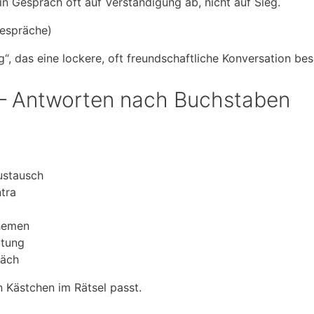
in Gespräch oft auf Verständigung ab, nicht auf Sieg.
Gespräche)
“, das eine lockere, oft freundschaftliche Konversation bes
 – Antworten nach Buchstaben
ustausch
tra
themen
ltung
räch
n Kästchen im Rätsel passt.