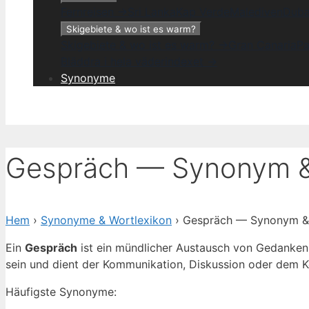
Fernreisen →
Sri Lanka
Kap Verde
Malediven
Duba
Skigebiete & wo ist es warm?
Skigebiete & wo ist es warm? →
Gran Canaria
Pa
Bläddra i hela väderindexet →
Synonyme
Gespräch — Synonym & 
Hem
›
Synonyme & Wortlexikon
› Gespräch — Synonym & 
Ein
Gespräch
ist ein mündlicher Austausch von Gedanken,
sein und dient der Kommunikation, Diskussion oder dem K
Häufigste Synonyme: