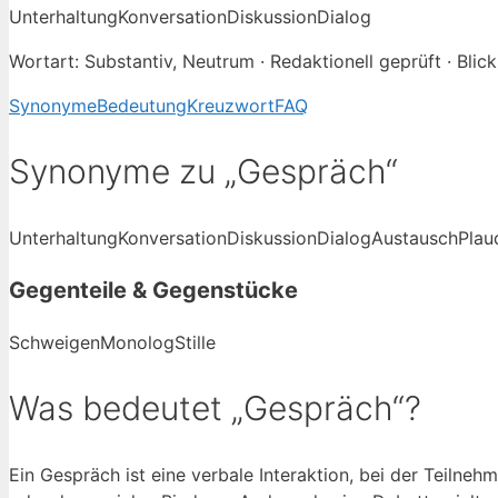
Unterhaltung
Konversation
Diskussion
Dialog
Wortart: Substantiv, Neutrum · Redaktionell geprüft · Blic
Synonyme
Bedeutung
Kreuzwort
FAQ
Synonyme zu „Gespräch“
Unterhaltung
Konversation
Diskussion
Dialog
Austausch
Plau
Gegenteile & Gegenstücke
Schweigen
Monolog
Stille
Was bedeutet „Gespräch“?
Ein Gespräch ist eine verbale Interaktion, bei der Teiln