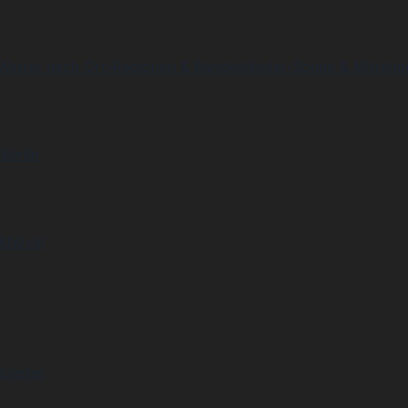
Wetter nach Ort
›
Regionen & Bundesländer
›
Sonne & Mittelm
Berlin
khövel
Münster