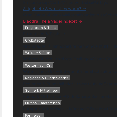
Sri Lanka
Kap Verde
Malediven
Dubai
Pattaya
Skigebiete & wo ist es warm? →
Gran Canaria
Palma Mallorca
Kroatien
Ibiza
Schen
Bläddra i hela väderindexet →
Prognosen & Tools
Prognosen & Tools →
Großstädte
Großstädte →
Hannover
Bremen
Schweinfurt
Hil
Weitere Städte
Weitere Städte →
Nettetal
Esslingen
Wismar
Schw
Wetter nach Ort
Wetter nach Ort →
Schwerin
Crimmitschau
Biber
Regionen & Bundesländer
Regionen & Bundesländer →
Neutraubling
Saarla
Sonne & Mittelmeer
Sonne & Mittelmeer →
Side
Kanaren
Sizilien
Mallo
Europa-Städtereisen
Europa-Städtereisen →
München
Düsseldorf
Zag
Fernreisen