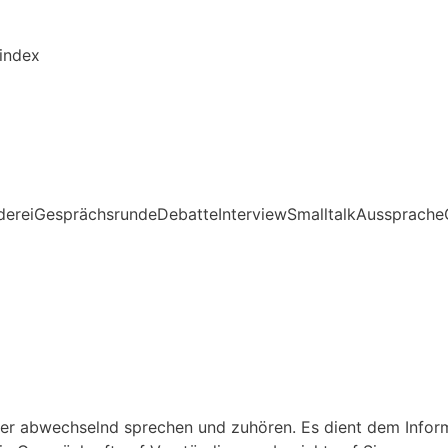
kindex
derei
Gesprächsrunde
Debatte
Interview
Smalltalk
Aussprache
ehmer abwechselnd sprechen und zuhören. Es dient dem Info