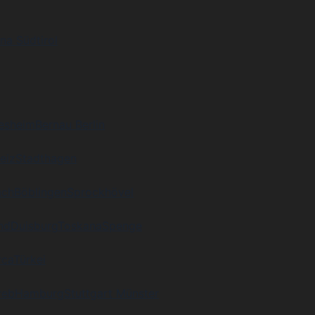
na Südtirol
desheim
Bernau Berlin
eiz
Stadthagen
ach
Böblingen
Sprockhövel
nd
Duisburg
Toskana
Spenge
rca
Türkei
reb
Hamburg
Stuttgart Münster