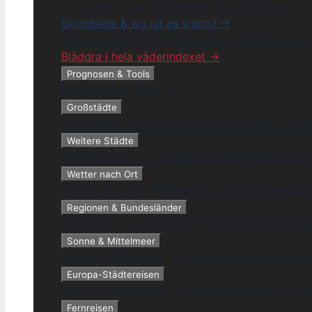
Sri Lanka
Kap Verde
Malediven
Dubai
Pattaya
Skigebiete & wo ist es warm? →
Gran Canaria
Palma Mallorca
Kroatien
Ibiza
Schen
Bläddra i hela väderindexet →
Prognosen & Tools
Prognosen & Tools →
Großstädte
Großstädte →
Hannover
Bremen
Schweinfurt
Hil
Weitere Städte
Weitere Städte →
Nettetal
Esslingen
Wismar
Schw
Wetter nach Ort
Wetter nach Ort →
Schwerin
Crimmitschau
Biber
Regionen & Bundesländer
Regionen & Bundesländer →
Neutraubling
Saarla
Sonne & Mittelmeer
Sonne & Mittelmeer →
Side
Kanaren
Sizilien
Mallo
Europa-Städtereisen
Europa-Städtereisen →
München
Düsseldorf
Zag
Fernreisen