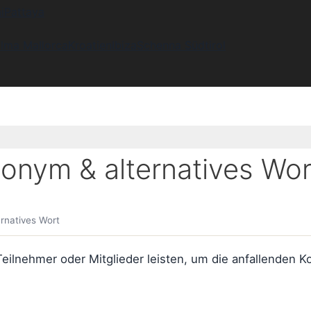
i
Pattaya
lma Mallorca
Kroatien
Ibiza
Schenna Südtirol
onym & alternatives Wor
rnatives Wort
n Teilnehmer oder Mitglieder leisten, um die anfallenden 