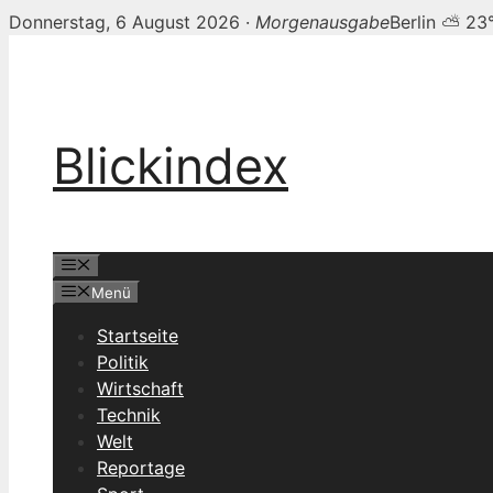
Donnerstag, 6 August 2026 ·
Morgenausgabe
Berlin ⛅ 23
Zum
Inhalt
springen
Blickindex
Menü
Menü
Startseite
Politik
Wirtschaft
Technik
Welt
Reportage