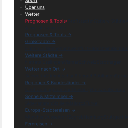
Sport
Über uns
Wetter
Prognosen & Tools
›
Großstädte
›
Weitere Städte
›
& wo ist es warm?
›
Prognosen & Tools →
Großstädte →
Hannover
Bremen
Schweinfurt
Hildesheim
Bernau 
Weitere Städte →
Nettetal
Esslingen
Wismar
Schweiz
Stadthagen
Wetter nach Ort →
Schwerin
Crimmitschau
Biberach
Böblingen
Sproc
Regionen & Bundesländer →
Neutraubling
Saarland
Duisburg
Toskana
Spenge
Sonne & Mittelmeer →
Side
Kanaren
Sizilien
Mallorca
Türkei
Europa-Städtereisen →
München
Düsseldorf
Zagreb
Hamburg
Stuttgart 
Fernreisen →