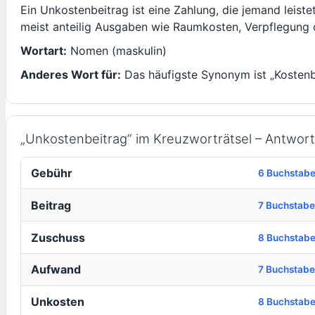
Ein Unkostenbeitrag ist eine Zahlung, die jemand leist
meist anteilig Ausgaben wie Raumkosten, Verpflegung ode
Wortart:
Nomen (maskulin)
Anderes Wort für:
Das häufigste Synonym ist „Kostenbe
„Unkostenbeitrag” im Kreuzworträtsel – Antwo
Gebühr
6 Buchstab
Beitrag
7 Buchstab
Zuschuss
8 Buchstab
Aufwand
7 Buchstab
Unkosten
8 Buchstab