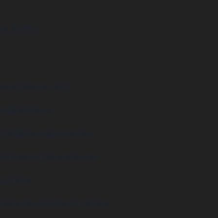
na Südtirol
desheim
Bernau Berlin
eiz
Stadthagen
ach
Böblingen
Sprockhövel
nd
Duisburg
Toskana
Spenge
rca
Türkei
reb
Hamburg
Stuttgart Münster