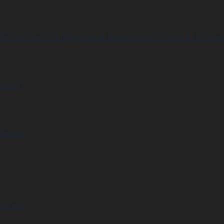
Wetter nach Ort
›
Regionen & Bundesländer
›
Sonne & Mittelm
Berlin
khövel
Münster