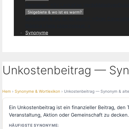
Fernreisen →
Sri Lanka
Kap Verde
Malediven
Duba
Skigebiete & wo ist es warm?
Skigebiete & wo ist es warm? →
Gran Canaria
Pa
Bläddra i hela väderindexet →
Synonyme
Unkostenbeitrag — Syn
Hem
›
Synonyme & Wortlexikon
› Unkostenbeitrag — Synonym & alte
Ein Unkostenbeitrag ist ein finanzieller Beitrag, de
Veranstaltung, Aktion oder Gemeinschaft zu decken.
HÄUFIGSTE SYNONYME: