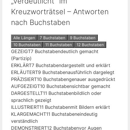
„verdeutlicht” im
Kreuzworträtsel – Antworten
nach Buchstaben
Alle Längen
7 Buchstaben
9 Buchstaben
10 Buchstaben
11 Buchstaben
12 Buchstaben
GEZEIGT
7 Buchstaben
deutlich gemacht
(Partizip)
ERKLÄRT
7 Buchstaben
dargestellt und erklärt
ERLÄUTERT
9 Buchstaben
ausführlich dargelegt
PRÄZISIERT
10 Buchstaben
genauer ausgedrückt
AUFGEZEIGT
10 Buchstaben
sichtbar gemacht
DARGESTELLT
11 Buchstaben
bildlich oder
sprachlich gezeigt
ILLUSTRIERT
11 Buchstaben
mit Bildern erklärt
KLARGEMACHT
11 Buchstaben
eindeutig
verständlich
DEMONSTRIERT
12 Buchstaben
vor Augen