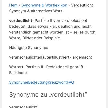
Hem
›
Synonyme & Wortlexikon
› Verdeutlicht —
Synonym & alternatives Wort
verdeutlicht
(Partizip II von
verdeutlichen
)
bedeutet, dass etwas klar, deutlich und leicht
verständlich gemacht worden ist – sei es durch
Worte, Bilder oder Beispiele.
Häufigste Synonyme:
veranschaulicht
erläutert
illustriert
klargemacht
Wortart: Partizip II · Redaktionell geprüft ·
Blickindex
Synonyme
Bedeutung
Kreuzwort
FAQ
Synonyme zu „verdeutlicht”
veranschaulicht