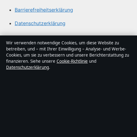
Barrierefreiheitserklärung
Datenschutzerklärung
Über Blickindex in Kürze
Wir verwenden notwendige Cookies, um diese Website zu
betreiben, und – mit Ihrer Einwilligung – Analyse- und Werbe-
Blickindex ist ein unabhängiger digitaler
Cookies, um sie zu verbessern und unsere Berichterstattung zu
Nachrichtenanbieter mit Fokus auf Politik, Wirtschaft,
finanzieren. Siehe unsere
Cookie-Richtlinie
und
Datenschutzerklärung
.
Technik und Gesellschaft in Deutschland. Jeder Artikel
trägt eine Byline, wird von einem Redakteur geprüft und
vor der Veröffentlichung faktengecheckt.
Die Inhalte dienen ausschließlich der allgemeinen
Information. Allgemeine Anfragen:
info@blickindex.de
.
Berichtigungen:
corrections@blickindex.de
.
Herausgeber:
Rhein Media Ltd., Gibraltar ·