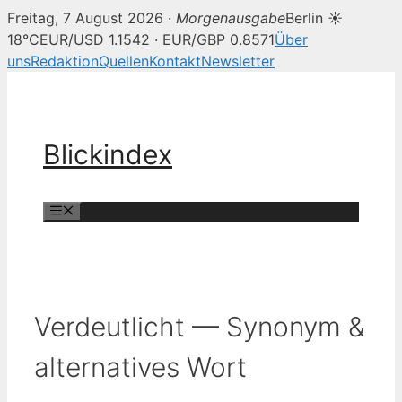
Freitag, 7 August 2026 ·
Morgenausgabe
Berlin ☀
18°C
EUR/USD 1.1542 · EUR/GBP 0.8571
Über
uns
Redaktion
Quellen
Kontakt
Newsletter
Zum
Inhalt
springen
Blickindex
Menü
Verdeutlicht — Synonym &
alternatives Wort