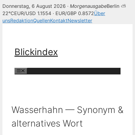
Donnerstag, 6 August 2026 ·
Morgenausgabe
Berlin ⛅
22°C
EUR/USD 1.1554 · EUR/GBP 0.8572
Über
uns
Redaktion
Quellen
Kontakt
Newsletter
Zum
Inhalt
springen
Blickindex
Menü
Wasserhahn — Synonym &
alternatives Wort