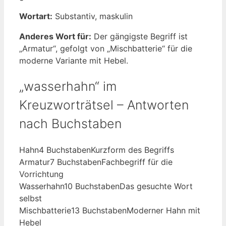
Wortart:
Substantiv, maskulin
Anderes Wort für:
Der gängigste Begriff ist
„Armatur“, gefolgt von „Mischbatterie“ für die
moderne Variante mit Hebel.
„wasserhahn“ im
Kreuzworträtsel – Antworten
nach Buchstaben
Hahn
4 Buchstaben
Kurzform des Begriffs
Armatur
7 Buchstaben
Fachbegriff für die
Vorrichtung
Wasserhahn
10 Buchstaben
Das gesuchte Wort
selbst
Mischbatterie
13 Buchstaben
Moderner Hahn mit
Hebel