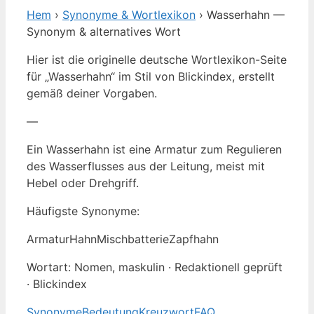
Hem
›
Synonyme & Wortlexikon
› Wasserhahn —
Synonym & alternatives Wort
Hier ist die originelle deutsche Wortlexikon-Seite
für „Wasserhahn“ im Stil von Blickindex, erstellt
gemäß deiner Vorgaben.
—
Ein Wasserhahn ist eine Armatur zum Regulieren
des Wasserflusses aus der Leitung, meist mit
Hebel oder Drehgriff.
Häufigste Synonyme:
Armatur
Hahn
Mischbatterie
Zapfhahn
Wortart: Nomen, maskulin · Redaktionell geprüft
· Blickindex
Synonyme
Bedeutung
Kreuzwort
FAQ