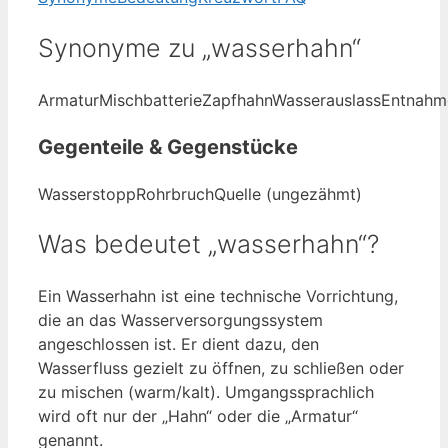
Synonyme zu „wasserhahn“
Armatur
Mischbatterie
Zapfhahn
Wasserauslass
Entnahme
Gegenteile & Gegenstücke
Wasserstopp
Rohrbruch
Quelle (ungezähmt)
Was bedeutet „wasserhahn“?
Ein Wasserhahn ist eine technische Vorrichtung,
die an das Wasserversorgungssystem
angeschlossen ist. Er dient dazu, den
Wasserfluss gezielt zu öffnen, zu schließen oder
zu mischen (warm/kalt). Umgangssprachlich
wird oft nur der „Hahn“ oder die „Armatur“
genannt.