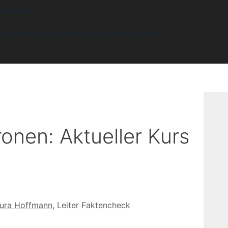
i
Pattaya
lma Mallorca
Kroatien
Ibiza
Schenna Südtirol
onen: Aktueller Kurs
ura Hoffmann
, Leiter Faktencheck