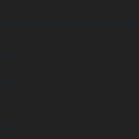
Wetter nach Ort
›
Regionen & Bundesländer
›
Sonne & Mittelm
Berlin
khövel
Münster