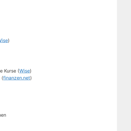
ise
)
e Kurse (
Wise
)
 (
finanzen.net
)
nen