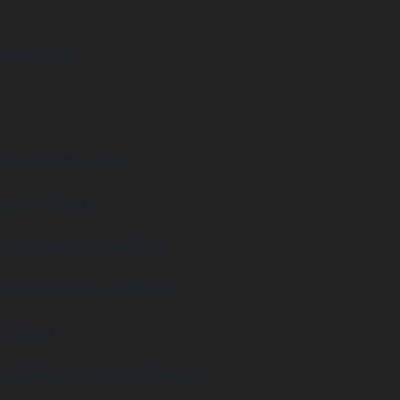
na Südtirol
desheim
Bernau Berlin
eiz
Stadthagen
ach
Böblingen
Sprockhövel
nd
Duisburg
Toskana
Spenge
rca
Türkei
reb
Hamburg
Stuttgart Münster