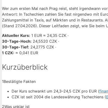
Wer zum ersten Mal nach Prag reist, steht irgendwann vo
Antwort: In Tschechien zahlen Sie fast nirgendwo mit Euro
Zahlungsmittel in Taxis, auf Märkten und in Restaurants. A
(Stand 27.04.2026). Dieser Leitfaden zeigt, wie Sie beim
Aktueller Kurs:
1 EUR ≈ 24,35 CZK ·
30-Tage-Hoch:
24,5520 CZK ·
30-Tage-Tief:
24,2775 CZK ·
1 CZK:
≈ 0,041 EUR
Kurzüberblick
1
Bestätigte Fakten
Der Kurs schwankt um 24,3–24,5 CZK pro EUR (
fina
CZK ist seit 2004 die Landeswährung Tschechiens (
2
Was unklar ist