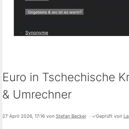
Fernreisen →
Sri Lanka
Kap Verde
Malediven
Duba
Skigebiete & wo ist es warm?
Skigebiete & wo ist es warm? →
Gran Canaria
Pa
Bläddra i hela väderindexet →
Synonyme
Euro in Tschechische Kr
& Umrechner
27 April 2026, 17:16
von
Stefan Becker
·
✓
Geprüft von
La