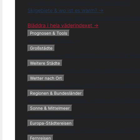
Sri Lanka
Kap Verde
Malediven
Dubai
Pattaya
Skigebiete & wo ist es warm? →
Gran Canaria
Palma Mallorca
Kroatien
Ibiza
Schen
Bläddra i hela väderindexet →
Prognosen & Tools
Prognosen & Tools →
Großstädte
Großstädte →
Hannover
Bremen
Schweinfurt
Hil
Weitere Städte
Weitere Städte →
Nettetal
Esslingen
Wismar
Schw
Wetter nach Ort
Wetter nach Ort →
Schwerin
Crimmitschau
Biber
Regionen & Bundesländer
Regionen & Bundesländer →
Neutraubling
Saarla
Sonne & Mittelmeer
Sonne & Mittelmeer →
Side
Kanaren
Sizilien
Mallo
Europa-Städtereisen
Europa-Städtereisen →
München
Düsseldorf
Zag
Fernreisen