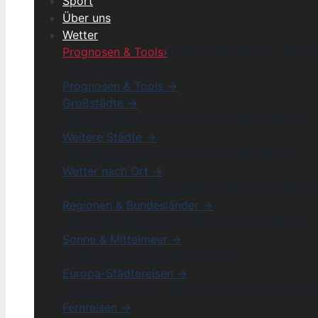
Sport
Über uns
Wetter
Prognosen & Tools
›
Großstädte
›
Weitere Städte
›
& wo ist es warm?
›
Prognosen & Tools →
Großstädte →
Hannover
Bremen
Schweinfurt
Hildesheim
Bernau 
Weitere Städte →
Nettetal
Esslingen
Wismar
Schweiz
Stadthagen
Wetter nach Ort →
Schwerin
Crimmitschau
Biberach
Böblingen
Sproc
Regionen & Bundesländer →
Neutraubling
Saarland
Duisburg
Toskana
Spenge
Sonne & Mittelmeer →
Side
Kanaren
Sizilien
Mallorca
Türkei
Europa-Städtereisen →
München
Düsseldorf
Zagreb
Hamburg
Stuttgart 
Fernreisen →